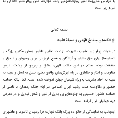
به گزارش مدیریت امور روابط‌عمومی بانک تجارت، متن پیام دکتر اخلاقی به
شرح زیر است:
بسمه تعالی
انَّ الْحُسَیْن مِصْباحُ الْهُدی وَ سَفینَهُ النَّجاه
در حیات پرفراز و نشیب بشریت، نهضت عظیم عاشورا بسان مکتبی بزرگ و
انسان‌ساز برای حق طلبان و آزادگان و شمع فروزانی برای رهروان راه حق و
حقیقت بوده است. در این مکتب الهی، عشق و پیروی از ولایت، درس
مقاومت و ایثار و جانبازی در راه ارزش‌های والای دینی، نسل به نسل و سینه به
سینه به آحاد بشریت به‌ویژه شیعیان جهان آموخته شده است. کما اینکه حماسه
حضور و مقاومت ملت رشید ایران اسلامی در ایام جنگ رمضان با تاسی از
حماسه عاشورا حسینی به جلوه‌های بی بدیل از شور و شعور تبدیل و در معرض
دید جهانیان قرار گرفته است.
اینجانب به نمایندگی از خانواده بزرگ بانک تجارت فرا رسیدن تاسوعا و عاشورای