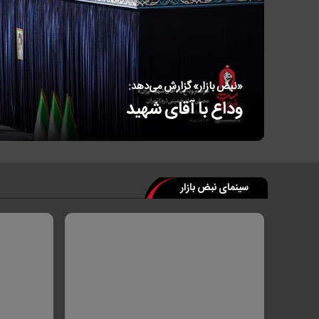
«نبض بازار» گزارش می‌دهد:
وداع با آقای شهید
سینمای نبض بازار