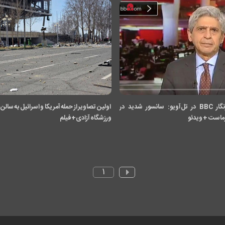
افشاگری خبرنگار BBC در تل‌آویو: سانسور شدید در
ماست + ویدئو
ورزشگاه آزادی+فیلم
۱