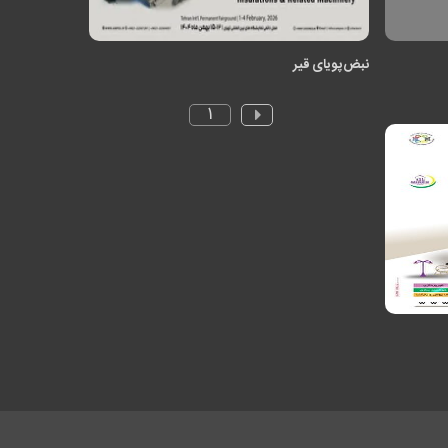
نبض پویای قیر
۱