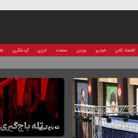
د
اقتصاد کلان
خودرو
بورس
صنعت
انرژی
گردشگری
طلا
تله باج‌گیری