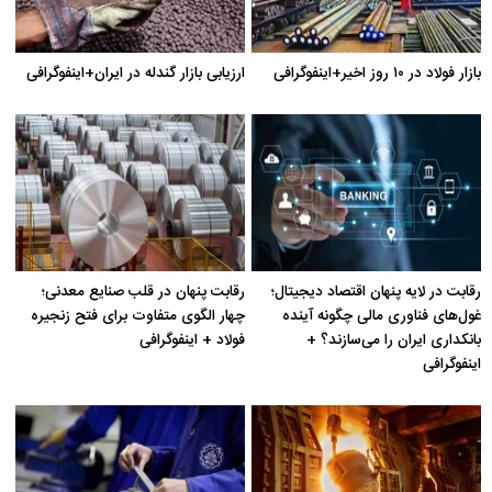
بازار فولاد در ۱۰ روز اخیر+اینفوگرافی
ارزیابی بازار گندله در ایران+اینفوگرافی
رقابت در لایه پنهان اقتصاد دیجیتال؛
رقابت پنهان در قلب صنایع معدنی؛
غول‌های فناوری مالی چگونه آینده
چهار الگوی متفاوت برای فتح زنجیره
بانکداری ایران را می‌سازند؟ +
فولاد + اینفوگرافی
اینفوگرافی