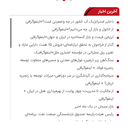
آخرین اخبار
ذخایر استراتژیک آب کشور در چه وضعیتی است؟+اینفوگرافی
■
از اتانول و بازار آن چه می‌دانیم؟+اینفوگرافی
■
ارزیابی قیمت و بازار کنستانتره در ایران و جهان+اینفوگرافی
■
گذار از فراخوان به تحقق ترازنامه‌ای؛ فروش ۲۵ همت دارایی مازاد و
■
تغییر ریل عملیاتی در مؤسسه اعتباری ملل+اینفوگرافیک
سنگ‌آهن زیر ذره‌بین؛ غول‌های معدنی و مسیر‌های متفاوت توسعه
■
زنجیره فولاد + اینفوگرافی
سرمایه‌گذاری در گردشگری بر سر دوراهی؛ میراث، توسعه یا زنجیره
■
ارزش؟ + اینفوگرافی
از مالکیت تا مدیریت؛ چهار روایت از بهره‌برداری هتل در ایران +
■
اینفوگرافی
بازار سیمان در یک ماه اخیر
■
رئیس هیئت‌رئیسه صندوق بازنشستگی صنعت نفت: برنامه‌ای
■
برای انحلال هلدینگ اهداف وجود ندارد