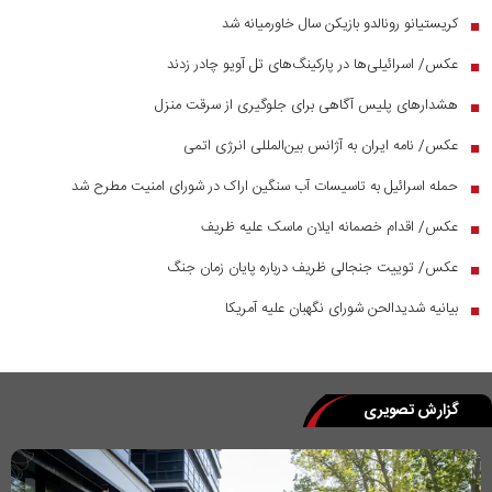
کریستیانو رونالدو بازیکن سال خاورمیانه شد
■
عکس/ اسرائیلی‌ها در پارکینگ‌های تل آویو چادر زدند
■
هشدار‌های پلیس آگاهی برای جلوگیری از سرقت منزل
■
عکس/ نامه ایران به آژانس بین‌المللی انرژی اتمی
■
حمله اسرائیل به تاسیسات آب سنگین اراک در شورای امنیت مطرح شد
■
عکس/ اقدام خصمانه ایلان ماسک علیه ظریف
■
عکس/ توییت جنجالی ظریف درباره پایان زمان جنگ
■
بیانیه شدید‌الحن شورای نگهبان علیه آمریکا
■
گزارش تصویری