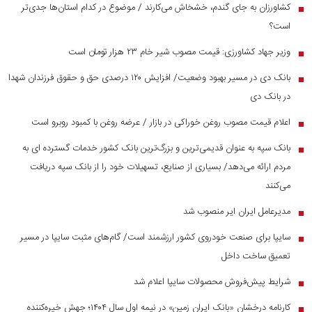
کشاورزان به جای گندم، خشخاش می‌کارند / موضوع در کدام استان‌ها جدی‌تر
■
است؟
وزیر جهاد کشاورزی: قیمت مصوب شیر خام ۲۳ هزار تومان است
■
بانک دی در مسیر بهبود وضعیت/ افزایش ۱۲۰ درصدی حق و حقوق فرزندان شهدا
■
در بانک دی
اعلام قیمت مصوب روغن خوراکی در بازار / عرضه روغن با کمبود روبرو است
■
بانک سپه به عنوان قدیمی‌ترین و بزرگ‌ترین بانک کشور خدمات گسترده ای به
■
مردم ارائه می‌دهد/ بسیاری از صنایع، تسهیلات خود را از بانک سپه دریافت
می‌کنند
مدیرعامل ایران ایر منصوب شد
■
سایپا برای صنعت خودروی کشور ارزشمند است/ گام‌های مثبت سایپا در مسیر
■
تعمیق ساخت داخل
شرایط پیش‌فروش محصولات سایپا اعلام شد
■
کارنامه درخشان «بانک ایران زمین» در نیمه اول سال ۱۴۰۴؛ جهش خیره‌کننده
■