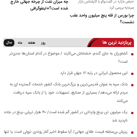
«نبض بازار» در گفت‌و‌گو با کارشناس بازار
چه میزان نفت از چرخه جهانی خارج
سرمایه بررسی کرد:
شده است؟+اینفوگرافی
چرا بورس از قله پنج میلیون واحد عقب
نشست؟
پربازدید ترین ها
سال
روز
هفته
ماه
کشاورزان به جای گندم، خشخاش می‌کارند / موضوع در کدام استان‌ها جدی‌تر
■
است؟
این محصول ایرانی در رتبه ۱۲ جهان قرار دارد
■
بانک سپه به عنوان قدیمی‌ترین و بزرگ‌ترین بانک کشور خدمات گسترده ای به
■
مردم ارائه می‌دهد/ بسیاری از صنایع، تسهیلات خود را از بانک سپه دریافت
می‌کنند
یک میلیون تن برنج وارداتی در کشور گم شده است/ ۴۰ هزار تریلی برنج در جاده
■
ناپدید شد
ریزش بی‌سابقه قیمت طلای جهانی/ آیا سقوط اخیر آغاز روندی نزولی است یا تنها
■