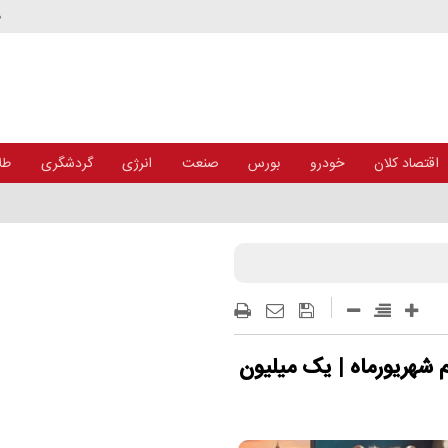
د
اقتصاد کلان
خودرو
بورس
صنعت
انرژی
گردشگری
طلا
 شهریورماه | یک میلیون