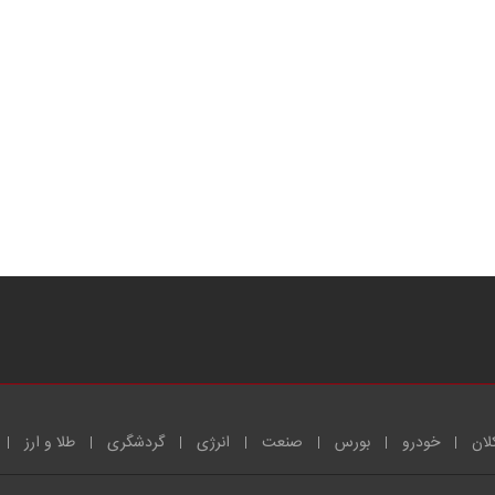
لان
خودرو
بورس
صنعت
انرژی
گردشگری
طلا و ارز