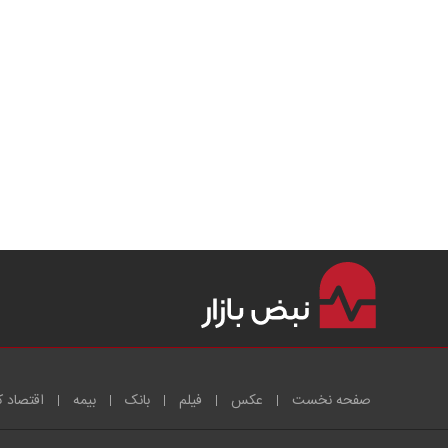
صفحه نخست
عکس
فیلم
بانک
بیمه
اقتصاد ک