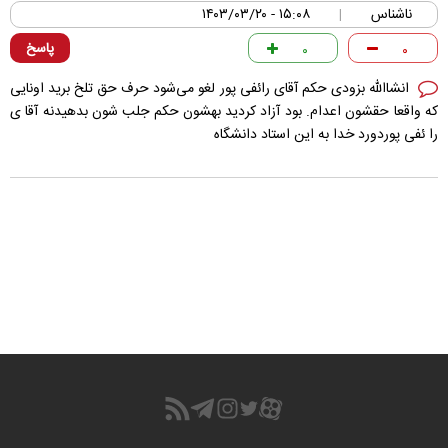
ناشناس
۱۵:۰۸ - ۱۴۰۳/۰۳/۲۰
|
پاسخ
۰
۰
انشاالله بزودی حکم آقای رائفی پور لغو می‌شود حرف حق تلخ برید اونایی
که واقعا حقشون اعدام. بود آزاد کردید بهشون حکم جلب شون بدهیدنه آقا ی
را ئفی پوردورد خدا به این استاد دانشگاه