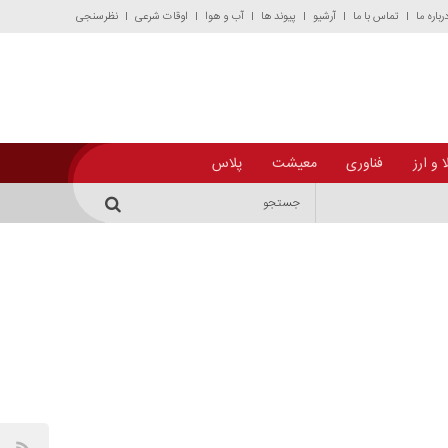
رباره ما
تماس با ما
آرشیو
پیوند ها
آب و هوا
اوقات شرعی
نظرسنجی
 و ارز
فناوری
معیشت
پلاس