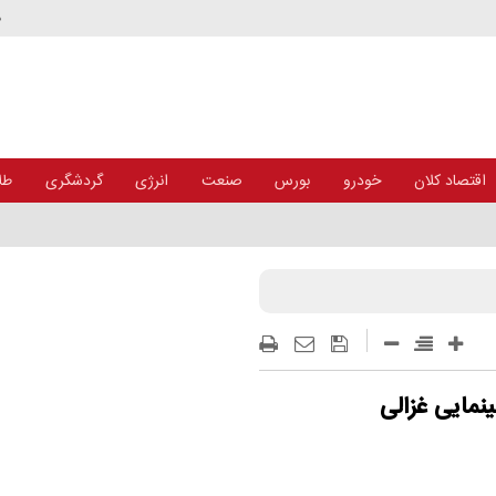
د
اقتصاد کلان
خودرو
بورس
صنعت
انرژی
گردشگری
طلا
وگرافی