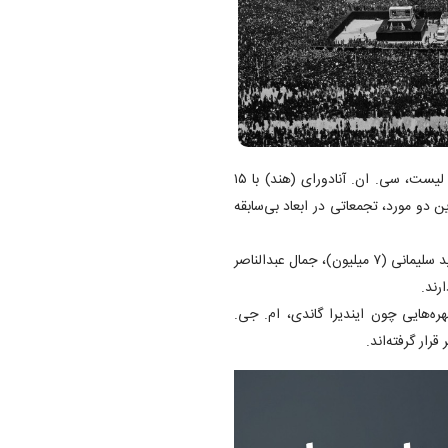
-بازه حداکثری (۱۵-۱۰ میلیون نفر): در صدر این لیست، سی. ان. آنادورای (هند) با ۱۵
۱۰ میلیون نفر قرار دارند. این دو مورد، تجمعاتی در ابعاد بی‌سابقه
- بازه میانی (۷-۴ میلیون نفر): در این سطح، شخصیت‌هایی نظیر شهید سلیمانی (۷ میلیون)، جمال عبدالناصر
لیست، چهره‌هایی چون ایندیرا گاندی، ام. جی.