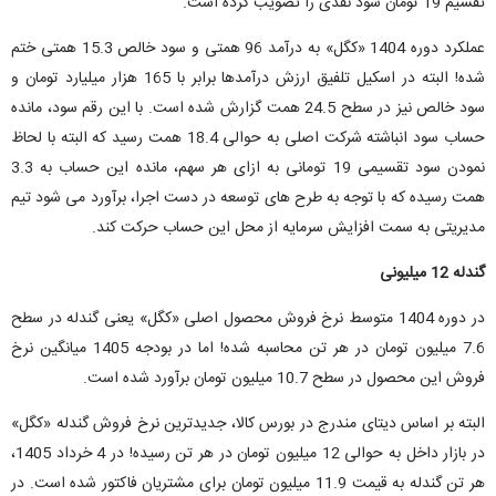
تقسیم 19 تومان سود نقدی را تصویب کرده است.
عملکرد دوره 1404 «کگل» به درآمد 96 همتی و سود خالص 15.3 همتی ختم
شده! البته در اسکیل تلفیق ارزش درآمدها برابر با 165 هزار میلیارد تومان و
سود خالص نیز در سطح 24.5 همت گزارش شده است. با این رقم سود، مانده
حساب سود انباشته شرکت اصلی به حوالی 18.4 همت رسید که البته با لحاظ
نمودن سود تقسیمی 19 تومانی به ازای هر سهم، مانده این حساب به 3.3
همت رسیده که با توجه به طرح های توسعه در دست اجرا، برآورد می شود تیم
مدیریتی به سمت افزایش سرمایه از محل این حساب حرکت کند.
گندله 12 میلیونی
در دوره 1404 متوسط نرخ فروش محصول اصلی «کگل» یعنی گندله در سطح
7.6 میلیون تومان در هر تن محاسبه شده! اما در بودجه 1405 میانگین نرخ
فروش این محصول در سطح 10.7 میلیون تومان برآورد شده است.
البته بر اساس دیتای مندرج در بورس کالا، جدیدترین نرخ فروش گندله «کگل»
در بازار داخل به حوالی 12 میلیون تومان در هر تن رسیده! در 4 خرداد 1405،
هر تن گندله به قیمت 11.9 میلیون تومان برای مشتریان فاکتور شده است. در