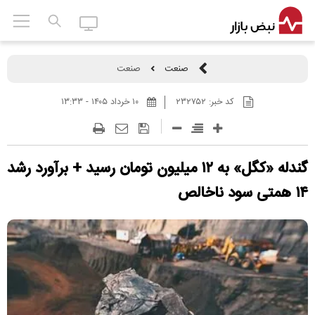
صنعت
صنعت
کد خبر:
۲۳۲۷۵۲
۱۰ خرداد ۱۴۰۵ - ۱۳:۳۳
گندله «کگل» به ۱۲ میلیون تومان رسید + برآورد رشد
۱۴ همتی سود ناخالص