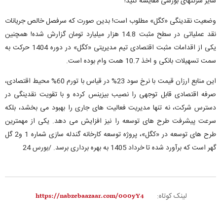
سایر شرکتهای بورسی مقایسه کنید!
وضعیت نقدینگی «کگل» مطلوب است! بدین صورت که سرفصل خالص جریانات
نقد عملیاتی در سطح مثبت 14.8 هزار میلیارد تومان گزارش شده! همچنین
یکی از اقدامات مثبت اقتصادی تیم مدیریتی «کگل» در دوره 1404 حرکت به
سمت تسهیلات بانکی و اخذ 10.7 همت وام بوده است.
این منابع ارزان قیمت با نرخ سود 23% در قیاس با تورم 60% محیط اقتصادی،
صرفه اقتصادی قابل توجهی را نصیب بیزینس کرده و با تقویت نقدینگی در
دسترس شرکت، نه تنها مدیریت فعالیت های جاری را بهبود می بخشد، بلکه
سرعت پیشرفت طرح های توسعه را نیز افزایش می دهد. یکی از مهمترین
طرح های توسعه در «کگل»، پروژه توسعه کارخانه گندله سازی شماره 1 و2 گل
گهر است که برآورد شده تا خرداد 1405 به بهره برداری برسد. /بورس 24
لینک کوتاه: