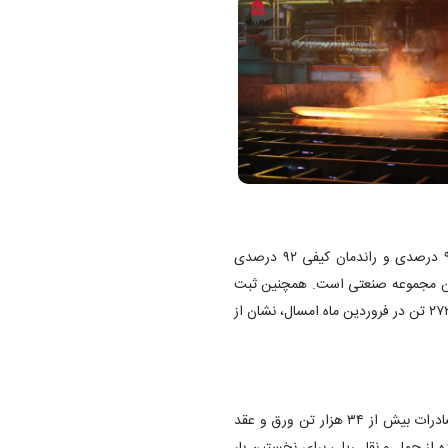
فروش بیش از ۴۷۵ هزار تن محصول، دستیابی به راندمان کمی ۹۸ درصدی و راندمان کیفی ۹۲ درصدی
 این مجموعه صنعتی است. همچنین ثبت
دومین رکورد نورد اسلب در تاریخ شرکت به میزان بیش از ۸۴ هزار و ۲۷۲ تن در فروردین ماه امسال، نشان از
عملکردی راهبردی داشته است. صادرات بیش از ۳۴ هزار تن ورق و عقد