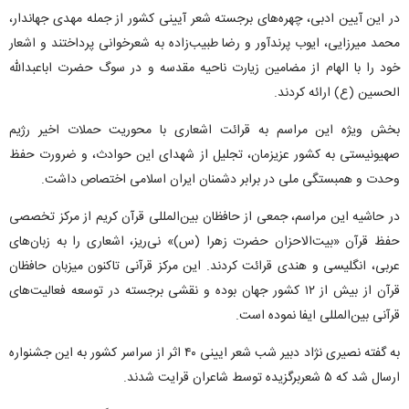
در این آیین ادبی، چهره‌های برجسته شعر آیینی کشور از جمله مهدی جهاندار،
محمد میرزایی، ایوب پرندآور و رضا طبیب‌زاده به شعرخوانی پرداختند و اشعار
خود را با الهام از مضامین زیارت ناحیه مقدسه و در سوگ حضرت اباعبدالله
الحسین (ع) ارائه کردند.
بخش ویژه این مراسم به قرائت اشعاری با محوریت حملات اخیر رژیم
صهیونیستی به کشور عزیزمان، تجلیل از شهدای این حوادث، و ضرورت حفظ
وحدت و همبستگی ملی در برابر دشمنان ایران اسلامی اختصاص داشت.
در حاشیه این مراسم، جمعی از حافظان بین‌المللی قرآن کریم از مرکز تخصصی
حفظ قرآن «بیت‌الاحزان حضرت زهرا (س)» نی‌ریز، اشعاری را به زبان‌های
عربی، انگلیسی و هندی قرائت کردند. این مرکز قرآنی تاکنون میزبان حافظان
قرآن از بیش از ۱۲ کشور جهان بوده و نقشی برجسته در توسعه فعالیت‌های
قرآنی بین‌المللی ایفا نموده است.
به گفته نصیری نژاد دبیر شب شعر ایینی ۴۰ اثر از سراسر کشور به این جشنواره
ارسال شد که ۵ شعربرگزیده توسط شاعران قرایت شدند.