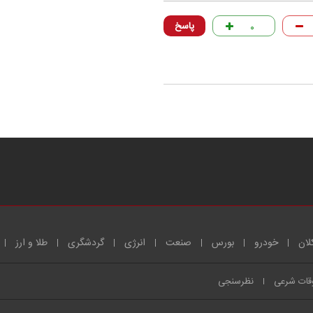
پاسخ
۰
لان
خودرو
بورس
صنعت
انرژی
گردشگری
طلا و ارز
قات شرعی
نظرسنجی