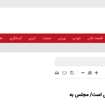
د
اقتصاد کلان
خودرو
بورس
صنعت
انرژی
گردشگری
طلا
+ اینفوگرافی
یری است/ مجلس به