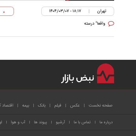
تهران
۱۸:۱۷ - ۱۴۰۴/۰۳/۰۷
|
۰
واقعا" درسته
صفحه نخست
عکس
فیلم
بانک
بیمه
اقتصاد ک
درباره ما
تماس با ما
آرشیو
پیوند ها
آب و هوا
او