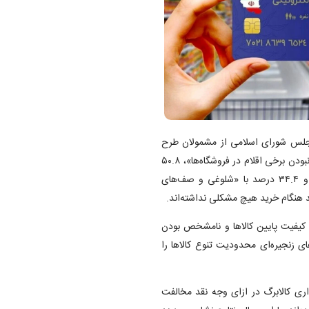
جلس شورای اسلامی از مشمولان طرح
کالابرگ الکترونیک، ۵۳.۹ درصد از دریافت‌کنندگان با مشکل «موجود نبودن برخی اقلام در فروشگاه‌ها»، ۵۰.۸
درصد با مشکل «محدود بودن خرید به تنها ۱۱ قلم مواد خوراکی» و ۳۴.۴ درصد با «شلوغی و صف‌های
کیفیت پایین کالا‌ها و نامشخص بودن
 زنجیره‌ای محدودیت تنوع کالا‌ها را
 از مشمولان با واگذاری کالابرگ در ازای وجه نقد مخالفت