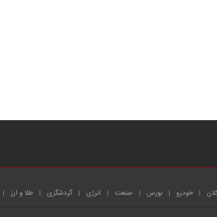
لان
خودرو
بورس
صنعت
انرژی
گردشگری
طلا و ارز