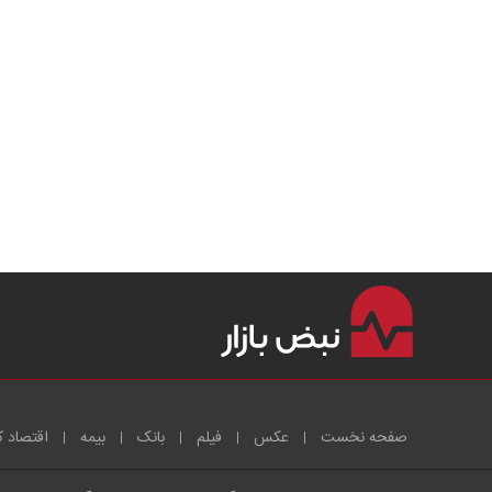
صفحه نخست
عکس
فیلم
بانک
بیمه
اقتصاد ک