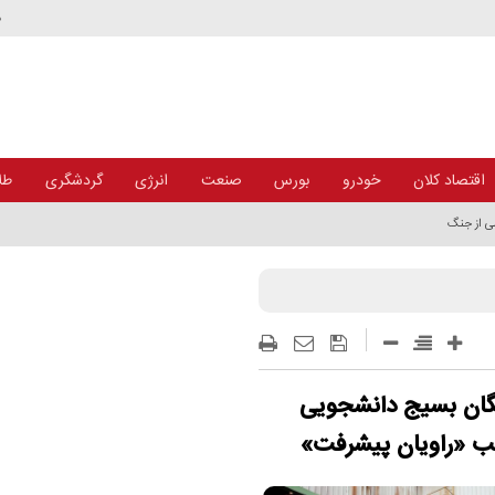
د
اقتصاد کلان
خودرو
بورس
صنعت
انرژی
گردشگری
طلا
ی از جنگ
خبگان بسیج دانشجویی
لب «راویان پیشرفت»