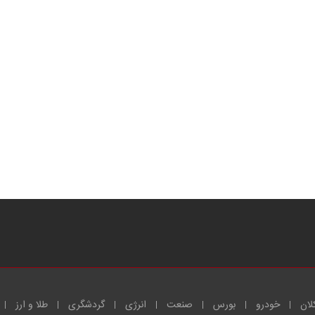
لان
خودرو
بورس
صنعت
انرژی
گردشگری
طلا و ارز