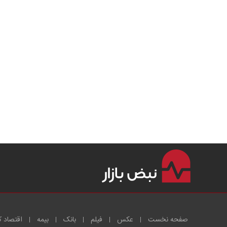
صفحه نخست
عکس
فیلم
بانک
بیمه
اقتصاد ک