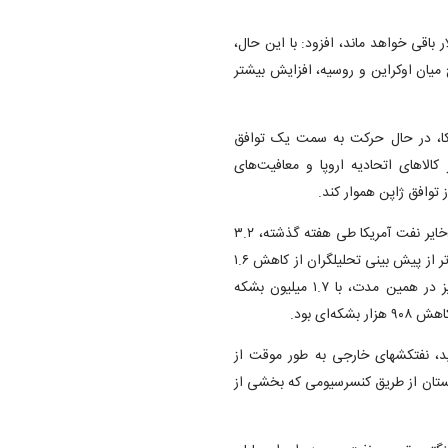
ش‌بینی اینکه قیمت نفت خام آمریکا احتمالا بین ۶۰ تا ۷۰ دلار باقی خواهد ماند، افزود: با این حال،
یان اوکراین و روسیه، افزایش بیشتر
مریکا، در حال حرکت به سمت یک توافق
رفه پایه ۱۵ درصدی آمریکا بر کالاهای اتحادیه اروپا و معافیت‌های
 توافق ژاپن هموار کند.
در بخش عرضه، داده‌های اداره اطلاعات انرژی آمریکا نشان داد که ذخایر نفت آمریکا طی هفته گذشته، ۳.۲
میلیون بشکه کاهش یافته و به ۴۱۹ میلیون بشکه رسیده است که فراتر از پیش بینی تحلیلگران از کاهش ۱.۶
میلیون بشکه‌ای این ذخایر در نظرسنجی رویترز بود. ذخایر بنزین نیز در همین مدت، با ۱.۷ میلیون بشکه
ید، نفتکشهای خارجی به طور موقت از
اقستان از طریق کنسرسیومی که بخشی از