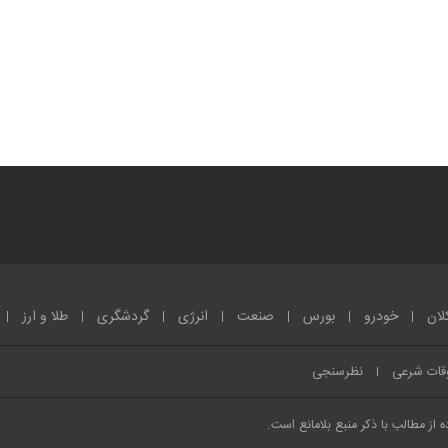
لان
خودرو
بورس
صنعت
انرژی
گردشگری
طلا و ارز
قات شرعی
نظرسنجی
از مطالب با ذکر منبع بلامانع است.