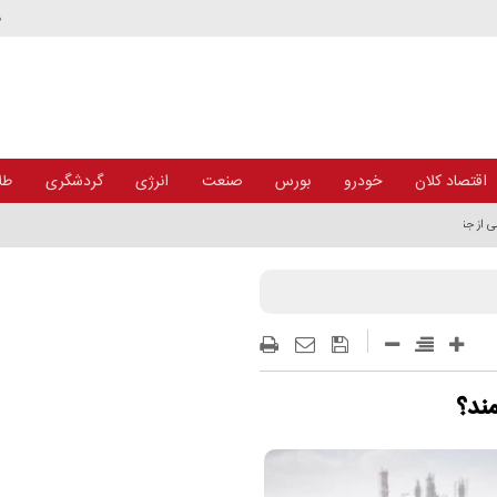
د
اقتصاد کلان
خودرو
بورس
صنعت
انرژی
گردشگری
طلا
ی از جنگ
ند؟