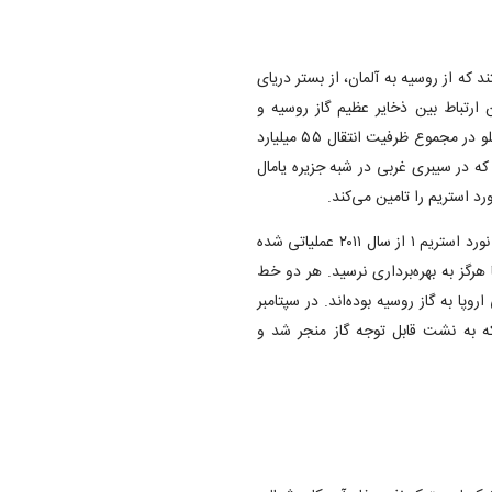
فراساحلی هستند که از روسیه به آلمان، از بستر دریای
۱۲۲ کیلومتری، مستقیم‌ترین ارتباط بین ذخایر عظیم گاز روسیه و
بازارهای تشنه انرژی اروپا را فراهم کرده بودند. این شاه لوله‌های دوقلو در مجموع ظرفیت انتقال ۵۵ میلیارد
 که در سیبری غربی در شبه جزیره یامال
 استریم را تامین می‌کند.
بوواننکوو، ذخایر گازی تا ۴.۹ تریلیون متر مکعب را تخمین زده است. نورد استریم ۱ از سال ۲۰۱۱ عملیاتی شده
۲، اگرچه در سال ۲۰۲۱ تکمیل شد، اما هرگز به بهره‌برداری نرسید. هر دو خط
وپا به گاز روسیه بوده‌اند. در سپتامبر
 که به نشت قابل توجه گاز منجر شد و