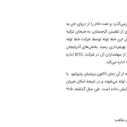
 است که از سه کشورمی‌گذرد و نفت خام را از دریای خزر به
بور از تفلیس گرجستان، به جیحان ترکیه
مه سال ۲۰۰۵ عملیاتی شد. فاز اول این خط لوله توسط شرکت خط لوله
تفلیس-جیحان» (BTC Co) ساخته شد و در ژوئن سال ۲۰۰۶ به بهره‌برداری رسید. بخش‌های آذربایجان
و گرجستان این خط لوله توسط شرکت بریتیش پترولیوم به نمایندگی از سهامداران آن در شرکت BTC اداره
داره می‌کند.
از آن زمان تاکنون بریتیش پترولیو، با
وله می‌شوند و در نتیجه امکان جریان
بیشتر را فراهم می‌کنند، این ظرفیت را به ۱.۲ میلیون بشکه در روز افزایش داده است. طی سال گذشته، ۳۰۵