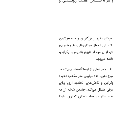
ارشی، به معرفی ۹ خط لوله نفت و گاز با بیشترین اهمیت ژئوپلیتیکی و
همچنان یکی از بزرگترین و حساس‌ترین
کریدورهای انتقال نفت خام در جهان است. این سیستم که در سال ۱۹۶۴ برای اتصال میدان‌های نفتی شوروی
یمان ورشو تکمیل شد، اکنون به طول بیش از ۴۰۰۰ کیلومتر، از روسیه از طریق بلاروس، اوکراین،
تمه می‌یابد.
۱. میلیون بشکه در روز، توسط مجموعه‌ای از ایستگاه‌های پمپاژ خط
اصلی و میانی و مخازن ذخیره نفت خام پشتیبانی می‌شود که در مجموع تقریبا ۱.۵ میلیون متر مکعب ذخیره
کراین و تلاش‌های اتحادیه اروپا برای
رقی منتقل می‌کند. چندین شاخه آن به
جدید نظر در سیاست‌های تجاری، بارها