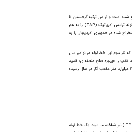
انس آناتولی (TANAP) در ترکیه واقع شده است و از مرز ترکیه-گرجستان تا
مرز ترکیه-یونان امتداد دارد و خط لوله قفقاز جنوبی (SCP) و خط لوله ترانس آدریاتیک (TAP) را به هم
۱ کیلومتری، گاز طبیعی استخراج شده در جمهوری آذربایجان را به
‌برداری رسید، در حالی که فاز دوم این خط لوله در نوامبر سال
جمهور ترکیه، تاناپ را «پروژه صلح منطقه‌ای» نامید
و سپس اعلام کرد که این خط لوله به حداکثر ظرفیت خود یعنی ۳۲ میلیارد متر مکعب گاز در سال رسیده
خط لوله نفت کرکوک-جیحان، که با نام خط لوله نفت خام عراق-ترکیه (ITP) نیز شناخته می‌شود، یک خط لوله