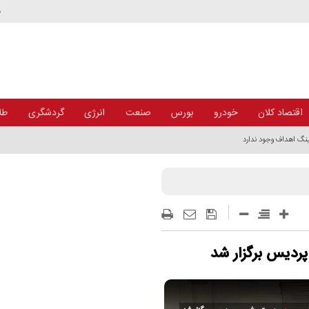
د
اقتصاد کلان
خودرو
بورس
صنعت
انرژی
گردشگری
طلا
نگ اهداف وجود ندارد
پردیس برگزار شد