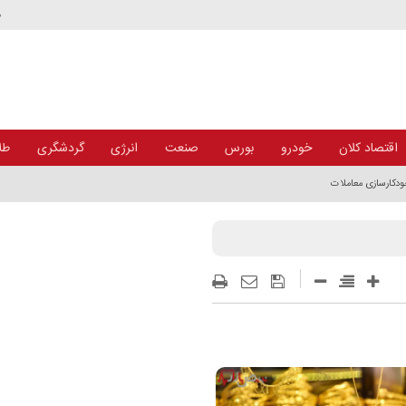
د
اقتصاد کلان
خودرو
بورس
صنعت
انرژی
گردشگری
طلا
خودکارسازی معاملات