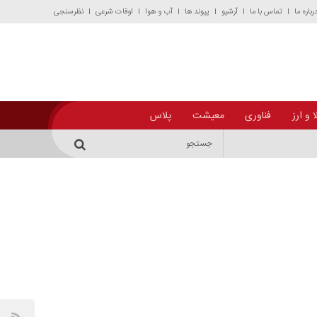
رباره ما
تماس با ما
آرشیو
پیوند ها
آب و هوا
اوقات شرعی
نظرسنجی
 و ارز
فناوری
معیشت
پلاس