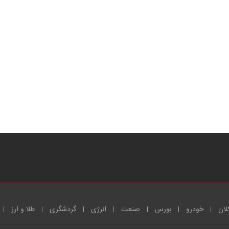
لان
خودرو
بورس
صنعت
انرژی
گردشگری
طلا و ارز