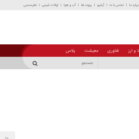
رباره ما
تماس با ما
آرشیو
پیوند ها
آب و هوا
اوقات شرعی
نظرسنجی
 و ارز
فناوری
معیشت
پلاس