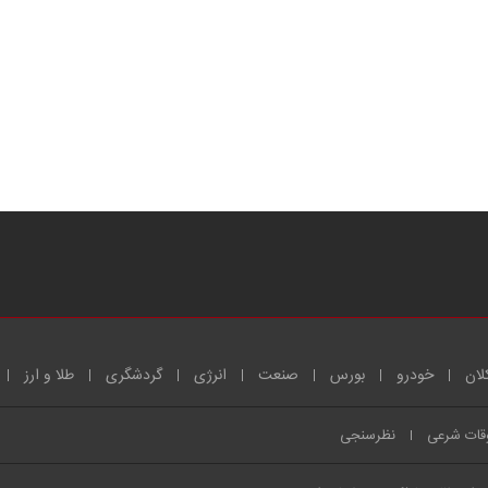
لان
خودرو
بورس
صنعت
انرژی
گردشگری
طلا و ارز
قات شرعی
نظرسنجی