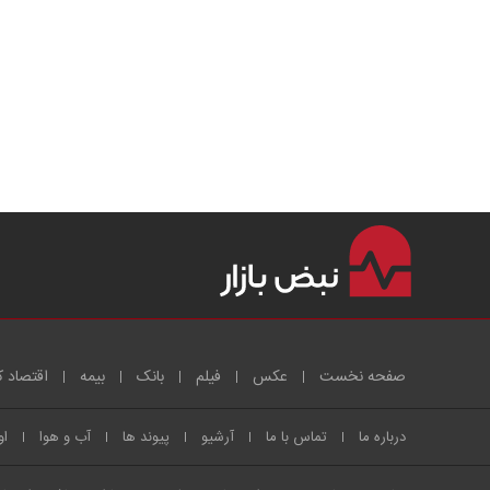
صفحه نخست
عکس
فیلم
بانک
بیمه
اقتصاد ک
درباره ما
تماس با ما
آرشیو
پیوند ها
آب و هوا
او