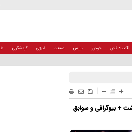
د
اقتصاد کلان
خودرو
بورس
صنعت
انرژی
گردشگری
طلا
شت + بیوگرافی و سوابق