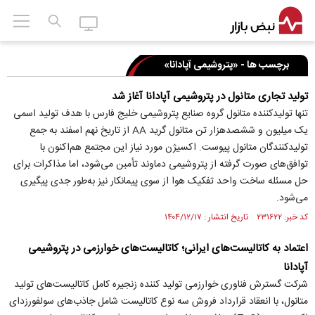
برچسب ها - «پتروشیمی آپادانا»
تولید تجاری متانول در پتروشیمی آپادانا آغاز شد
تنها تولیدکننده متانول گروه صنایع پتروشیمی خلیج فارس با هدف تولید اسمی
یک میلیون و ششصدهزار تن متانول گرید AA از تاریخ نهم اسفند به جمع
تولیدکنندگان متانول پیوست. اکسیژن مورد نیاز این مجتمع هم‌اکنون با
توافق‌های صورت گرفته از پتروشیمی دماوند تأمبن می‌شود، اما مذاکرات برای
حل مسئله ساخت واحد تفکیک هوا از سوی پیمانکار نیز به‌طور جدی پیگیری
می‌شود.
کد خبر: ۲۳۱۶۲۲ تاریخ انتشار : ۱۴۰۴/۱۲/۱۷
اعتماد به کاتالیست‌های ایرانی؛ کاتالیست‌های خوارزمی در پتروشیمی
آپادانا
شرکت گسترش فناوری خوارزمی تولید کننده زنجیره کامل کاتالیست‌های تولید
متانول، با انعقاد قرارداد فروش سه نوع کاتالیست شامل جاذب‌های سولفورزدای