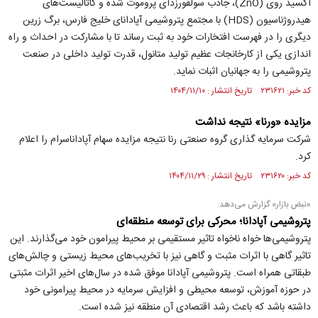
اکسید روی (ZnO)، جاذب سولفورزدای پروموت شده و کاتالیست‌های
هیدروژناسیون (HDS) با مجتمع پتروشیمی آپادانای خلیج فارس، برگ زرین
دیگری را در فهرست افتخارات خود به ثبت رساند تا با مشارکت در احداث و راه
اندازی یکی از کارخانجات عظیم تولید متانول، قدرت تولید داخلی در صنعت
پتروشیمی را به جهانیان اثبات نماید.
کد خبر: ۲۳۱۶۲۱ تاریخ انتشار : ۱۴۰۴/۱۱/۱۰
مزایده «ورنا» نتیجه نداشت
شرکت سرمایه گذاری گروه صنعتی رنا نتیجه مزایده سهام آپاداناسرام را اعلام
کرد.
کد خبر: ۲۳۱۶۲۰ تاریخ انتشار : ۱۴۰۴/۱۱/۲۹
«نبض بازار» گزارش می‌دهد:
پتروشیمی آپادانا؛ محرکی برای توسعه منطقه‌ای
پتروشیمی‌ها خواه ناخواه تاثیر مستقیمی بر محیط پیرامون خود می‌گذارند. این
تاثیر گاهی با اثرات مثبت و گاهی نیز با تخریب‌های محیط زیستی و چالش‌های
طبقاتی همراه است. پتروشیمی آپادانا موفق شده در سال‌های اخیر اثرات مثبتی
در حوزه آموزش، توسعه محیطی و افزایش سرمایه در محیط پیرامونی خود
داشته باشد که باعث رشد اقتصادی آن منطقه نیز شده است.