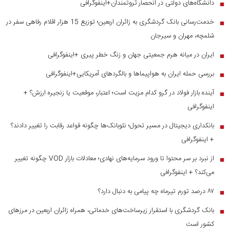
دانشگاه‌های دولتی در انحصار ثروتمندان+اینفوگرافی
■
خدمت‌رسانی بانک گردشگری به زائران اربعین؛ توزیع 15 هزار اقلام رفاهی سفر در
■
شلمچه، مهران و سیرجان
ایران در میانه هرم جمعیتی جهان و زنگ خطر پیری +اینفوگرافی
■
بررسی حمله ایران به هواپیماها و بالگردهای آمریکایی+اینفوگرافی
■
آینده بازار فولاد در گرو کدام مزیت است؛ اعتبار، موقعیت یا زنجیره ارزش؟ +
■
اینفوگرافی
بانکداری دیجیتال در مسیر تحول؛ نئوبانک‌ها چگونه قواعد رقابت را تغییر دادند؟
■
+ اینفوگرافی
از نبرد بر سر محتوا تا ورود سرمایه‌های نهادی؛ معادلات بازار VOD چگونه تغییر
■
می‌کند؟ + اینفوگرافی
۸۷ درصد تورم تیرماه چه پیامی به دنبال دارد؟
■
بانک گردشگری با استقرار زیرساخت‌های خدماتی، همراه زائران اربعین در مرز‌های
■
کشور است