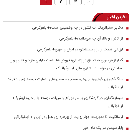
۱
۲
۳
>
آخرین اخبار
ذخایر استراتژیک آب کشور در چه وضعیتی است؟+اینفوگرافی
■
از اتانول و بازار آن چه می‌دانیم؟+اینفوگرافی
■
ارزیابی قیمت و بازار کنستانتره در ایران و جهان+اینفوگرافی
■
گذار از فراخوان به تحقق ترازنامه‌ای؛ فروش ۲۵ همت دارایی مازاد و تغییر ریل
■
عملیاتی در مؤسسه اعتباری ملل+اینفوگرافیک
سنگ‌آهن زیر ذره‌بین؛ غول‌های معدنی و مسیر‌های متفاوت توسعه زنجیره فولاد +
■
اینفوگرافی
سرمایه‌گذاری در گردشگری بر سر دوراهی؛ میراث، توسعه یا زنجیره ارزش؟ +
■
اینفوگرافی
از مالکیت تا مدیریت؛ چهار روایت از بهره‌برداری هتل در ایران + اینفوگرافی
■
بازار سیمان در یک ماه اخیر
■