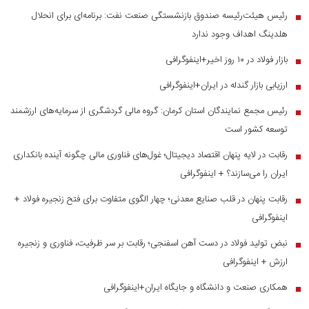
رئیس هیئت‌رئیسه صندوق بازنشستگی صنعت نفت: برنامه‌ای برای انحلال
■
هلدینگ اهداف وجود ندارد
بازار فولاد در ۱۰ روز اخیر+اینفوگرافی
■
ارزیابی بازار گندله در ایران+اینفوگرافی
■
رئیس مجمع نمایندگان استان کرمان: گروه مالی گردشگری از سرمایه‌های ارزشمند
■
توسعه کشور است
رقابت در لایه پنهان اقتصاد دیجیتال؛ غول‌های فناوری مالی چگونه آینده بانکداری
■
ایران را می‌سازند؟ + اینفوگرافی
رقابت پنهان در قلب صنایع معدنی؛ چهار الگوی متفاوت برای فتح زنجیره فولاد +
■
اینفوگرافی
نبض تولید فولاد در دست آهن اسفنجی؛ رقابت بر سر ظرفیت، فناوری و زنجیره
■
ارزش + اینفوگرافی
همکاری صنعت و دانشگاه و جایگاه ایران+اینفوگرافی
■