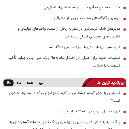
خسارت نظامی به آمریکا در دو هفته اخیر+اینفوگرافی
■
مهم‌ترین گلوگاه‌های نفتی در جهان+اینفوگرافی
■
مدیرعامل بانک گردشگری در سفر به زنجان از شعبه، واحدهای تولیدی و
■
نشست‌های اقتصادی استان بازدید کرد
امیرحسین پهلوان مدیرعامل پتروشیمی لردگان شد
■
تمهیدات جدید برای جبران آثار اختلال سامانه‌ها/ بانک ملی ایران جرایم تأخیر
■
تسهیلات را بخشید
پربازدید ترین ها
سال
روز
هفته
ماه
کشاورزان به جای گندم، خشخاش می‌کارند / موضوع در کدام استان‌ها جدی‌تر
■
است؟
این محصول ایرانی در رتبه ۱۲ جهان قرار دارد
■
بانک سپه به عنوان قدیمی‌ترین و بزرگ‌ترین بانک کشور خدمات گسترده ای به
■