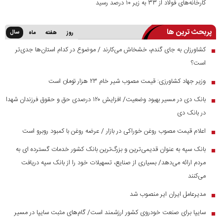
کارخانه‌های فولاد از ۳۳ به زیر ۱۰ درصد رسید
پربحث ترین ها
سال
روز
هفته
ماه
کشاورزان به جای گندم، خشخاش می‌کارند / موضوع در کدام استان‌ها جدی‌تر
■
است؟
وزیر جهاد کشاورزی: قیمت مصوب شیر خام ۲۳ هزار تومان است
■
بانک دی در مسیر بهبود وضعیت/ افزایش ۱۲۰ درصدی حق و حقوق فرزندان شهدا
■
در بانک دی
اعلام قیمت مصوب روغن خوراکی در بازار / عرضه روغن با کمبود روبرو است
■
بانک سپه به عنوان قدیمی‌ترین و بزرگ‌ترین بانک کشور خدمات گسترده ای به
■
مردم ارائه می‌دهد/ بسیاری از صنایع، تسهیلات خود را از بانک سپه دریافت
می‌کنند
مدیرعامل ایران ایر منصوب شد
■
سایپا برای صنعت خودروی کشور ارزشمند است/ گام‌های مثبت سایپا در مسیر
■