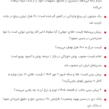
مردم ارائه می‌دهد/ بسیاری از صنایع، تسهیلات خود را از بانک سپه دریافت
می‌کنند
یک میلیون تن برنج وارداتی در کشور گم شده است/ ۴۰ هزار تریلی برنج در جاده
■
ناپدید شد
ریزش بی‌سابقه قیمت طلای جهانی/ آیا سقوط اخیر آغاز روندی نزولی است یا تنها
■
استراحتی در مسیر صعود؟
قیمت مرغ به ۴۰۰ هزار تومان می‌رسد؟
■
اعلام قیمت مصوب روغن خوراکی در بازار / عرضه روغن با کمبود روبرو است
■
مدیرعامل ایران ایر منصوب شد
■
پیش بینی قیمت طلا و سکه امروز ۲ مهر ۱۴۰۴ / قیمت طلای ۱۸ عیار دوباره به
■
کانال ۷ میلیون تومان بازمی‌گردد؟
۴ پیش بینی جالب از اقتصاد ۱۴۰۵/ تورم و نرخ ارز به چه رقمی می‌رسد؟
■
بانک دی در مسیر بهبود وضعیت/ افزایش ۱۲۰ درصدی حق و حقوق فرزندان شهدا
■
در بانک دی