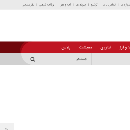
رباره ما
تماس با ما
آرشیو
پیوند ها
آب و هوا
اوقات شرعی
نظرسنجی
 و ارز
فناوری
معیشت
پلاس