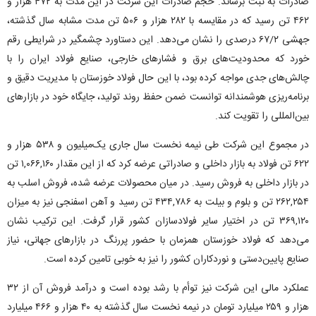
صادرات به ثبت برساند. حجم صادرات این شرکت در این مدت به ۴۷۲ هزار و
۴۶۲ تن رسید که در مقایسه با ۲۸۲ هزار و ۵۰۶ تن مدت مشابه سال گذشته،
جهشی ۶۷/۲ درصدی را نشان می‌دهد. این دستاورد چشمگیر در شرایطی رقم
خورد که محدودیت‌های برق و فشارهای خارجی، صنایع فولاد ایران را با
چالش‌های جدی مواجه کرده بود، با این حال فولاد خوزستان با مدیریت دقیق و
برنامه‌ریزی هوشمندانه توانست ضمن حفظ روند تولید، جایگاه خود در بازارهای
بین‌المللی را تقویت کند.
در مجموع این شرکت طی نیمه نخست سال جاری یک‌میلیون و ۵۳۸ هزار و
۶۲۲ تن فولاد به بازار داخلی و صادراتی عرضه کرد که از این مقدار ۱,۰۶۶,۱۶۰ تن
در بازار داخلی به فروش رسید. در میان محصولات عرضه شده، فروش اسلب به
۲۶۲,۲۵۴ تن و بلوم و بیلت به ۴۳۴,۷۸۶ تن رسید و آهن اسفنجی نیز به میزان
۳۶۹,۱۲۰ تن در اختیار سایر فولادسازان کشور قرار گرفت. این ترکیب نشان
می‌دهد که فولاد خوزستان همزمان با حضور پررنگ در بازارهای جهانی، نیاز
صنایع پایین‌دستی و نوردکاران کشور را نیز به خوبی تامین کرده است.
عملکرد مالی این شرکت نیز توأم با رشد بوده است و درآمد فروش آن از ۳۲
هزار و ۲۵۹ میلیارد تومان در نیمه نخست سال گذشته به ۴۰ هزار و ۴۶۶ میلیارد