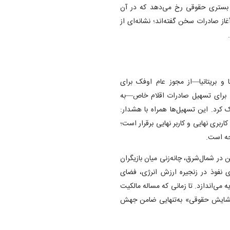
ر بستری حقوقی رخ می‌دهد که در آن
ز صادرات سخن گفته‌اند؛ نشانه‌ای از
 در آمریکا و بریتانیا—از مجوز عام اوفک برای
تراکنش‌های گسترده‌تر با نهاد‌های دولتی سوریه تا قاعده جدید BIS برای تسهیل صادرات اقلام خاص—به
 کرد. این تسهیل‌ها همراه با هشدار:
اربری نهایی و کاربر نهایی برقرار است؛
جه است.
 در شمال‌شرق، چانه‌زنی میان بازیگران
ای نفوذ در زنجیره ارزش انرژی، فضای
 می‌اندازد. تا زمانی که مساله مالکیت
 «گشایش حقوقی» به‌تنهایی ضامن جهش