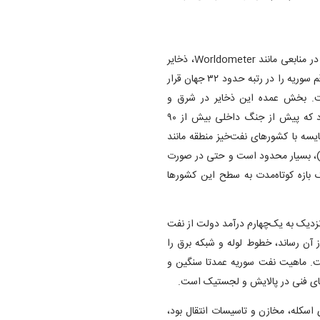
بر اساس داده‌های «اداره اطلاعات انرژی آمریکا» و آمار گردآوری‌شده در منابعی مانند Worldometer، ذخایر
اثبات‌شده نفت سوریه حدود ۲٫۵ میلیارد بشکه برآورد می‌شود. این رقم سوریه را در رتبه حدود ۳۲ جهان قرار
 نفتی جهان است. بخش عمده این ذخایر در شرق و
شمال‌شرق کشور، به‌ویژه استان‌های دیرالزور، حسکه و رقه قرار دارد که پیش از جنگ داخلی بیش از ۹۰
یسه با کشور‌های نفت‌خیز منطقه مانند
 بشکه) یا عراق (بیش از ۱۴۵ میلیارد بشکه)، بسیار محدود است و حتی در صورت
 بازه کوتاه‌مدت به سطح این کشور‌ها
زار بشکه در روز بود و نزدیک به یک‌چهارم درآمد دولت از نفت
ز آن رساند، خطوط لوله و شبکه برق را
ت. ماهیت نفت سوریه عمدتا سنگین و
‌های فنی در پالایش و لجستیک است.
ی مهمی برای اسکله، مخازن و تاسیسات انتقال بود،