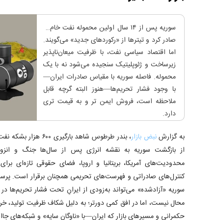
سوریه پس از ۱۴ سال اولین محموله نفت خام را
صادر کرد و تیترها از «رکوردهای جدید» می‌گویند.
اما اقتصاد سیاسی نفت، با ظرفیت میعان‌ناپذیر
زیرساخت و ژئوپلیتیک سنجیده می‌شود نه با یک
محموله. فاصله سوریه با مقیاس صادرات ایران—
با وجود فشار تحریم‌ها—هنوز البته گرچه قابل
ملاحظه است، فروش ایمن تر و به قیمت تری
دارد.
به گزارش
نبض بازار
، بندر طرطوس شاهد بارگی
از بازگشت سوریه به نقشه انرژی پس از سال‌ها جنگ و انزوا
محدودیت‌های آمریکا، بریتانیا و اروپا، فضای حقوقی تازه‌ای برا
کنترل‌های صادراتی و فهرست‌های تحریمی همچنان برقرار است. پر
سوریه «آزادشده» می‌تواند به‌زودی از ایرانِ تحت فشار تحریم‌ها د
محال نیست، اما در افق کمی دورتر؛ به دلیل شکاف ظرفیت تولید، خر
حکمرانی و مسیر‌های بازار که ایران—با «ناوگان سایه» و شبکه‌های جااف