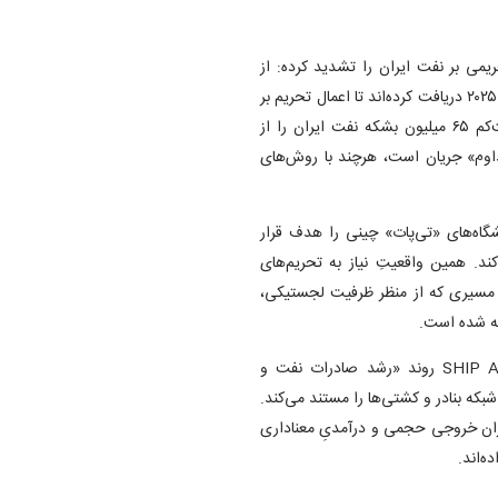
یمی بر نفت ایران را تشدید کرده: از
هدف‌گیری پایانه‌های چینی که «ده‌ها میلیون بشکه» نفت ایران را در ۲۰۲۵ دریافت کرده‌اند تا اعمال تحریم بر
شبکه‌های حمل‌ونقل و ذخیره‌سازی. صرفا یکی از این پایانه‌ها، دست‌کم ۶۵ میلیون بشکه نفت ایران را از
 از «عمق و تداوم» جریان است، هرچند با روش‌های
یشگاه‌های «تی‌پات» چینی را هدف قرار
‌لایه اشاره می‌کند. همین واقعیتِ نیاز به تحریم‌های
 مسیری که از منظر ظرفیت لجستیکی،
ینه شده است.
در سطح کلان، گزارش سالانه اداره اطلاعات انرژی آمریکا ذیل SHIP Act روند «رشد صادرات نفت و
ی متوسط و شبکه بنادر و کشتی‌ها را مستند می‌کند.
یران خروجی حجمی و درآمدیِ معناداری
ه‌اند.