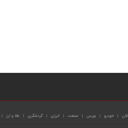
لان
خودرو
بورس
صنعت
انرژی
گردشگری
طلا و ارز