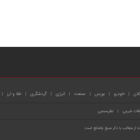
لان
خودرو
بورس
صنعت
انرژی
گردشگری
طلا و ارز
قات شرعی
نظرسنجی
از مطالب با ذکر منبع بلامانع است.