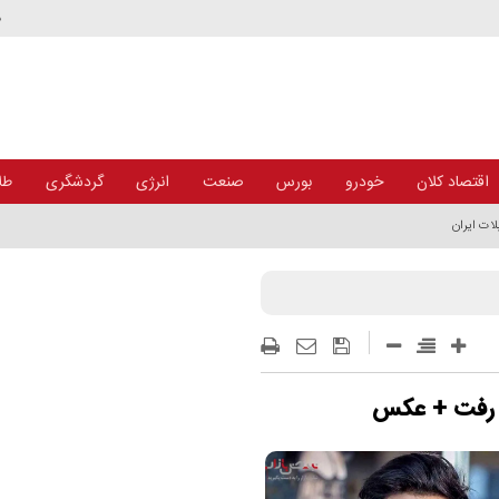
د
اقتصاد کلان
خودرو
بورس
صنعت
انرژی
گردشگری
طلا
لو رفت + عکس