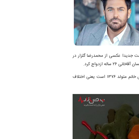
است جدیدا عکسی از محمدرضا گلزار در
فاصله سنی عروس و داماد تقریبا زیاد است. گلزار ۴۶ ساله و عروس خانم متولد ۱۳۷۶ است یعنی اختلاف