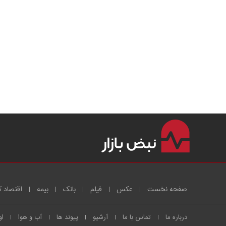
صفحه نخست
عکس
فیلم
بانک
بیمه
اقتصاد ک
درباره ما
تماس با ما
آرشیو
پیوند ها
آب و هوا
او