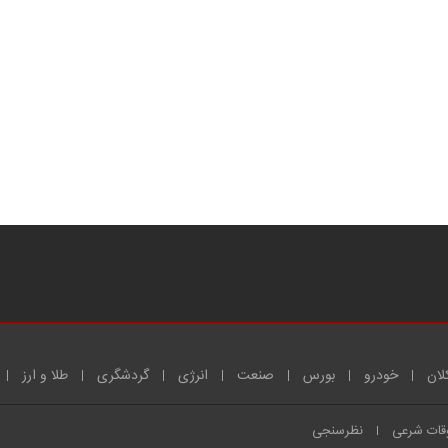
لان
خودرو
بورس
صنعت
انرژی
گردشگری
طلا و ارز
قات شرعی
نظرسنجی