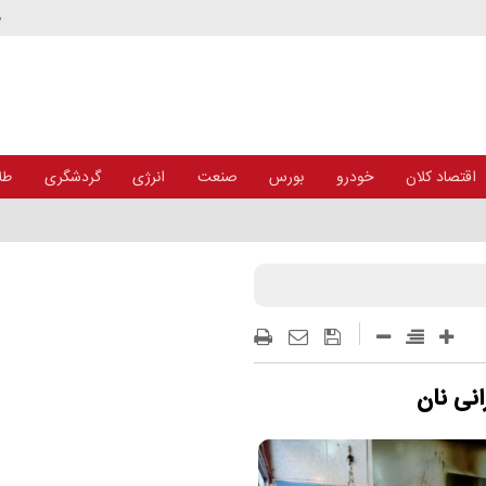
د
اقتصاد کلان
خودرو
بورس
صنعت
انرژی
گردشگری
طلا
انی نان