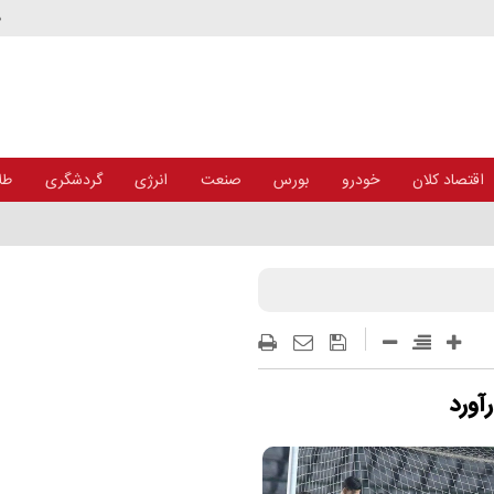
د
اقتصاد کلان
خودرو
بورس
صنعت
انرژی
گردشگری
طلا
ت‌ها با رویکرد ژئوپلیتیک گرسنگی
آورد