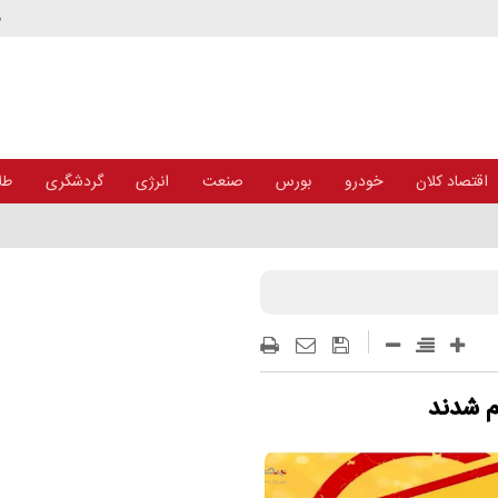
د
اقتصاد کلان
خودرو
بورس
صنعت
انرژی
گردشگری
طلا
م شدند