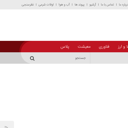
رباره ما
تماس با ما
آرشیو
پیوند ها
آب و هوا
اوقات شرعی
نظرسنجی
 و ارز
فناوری
معیشت
پلاس