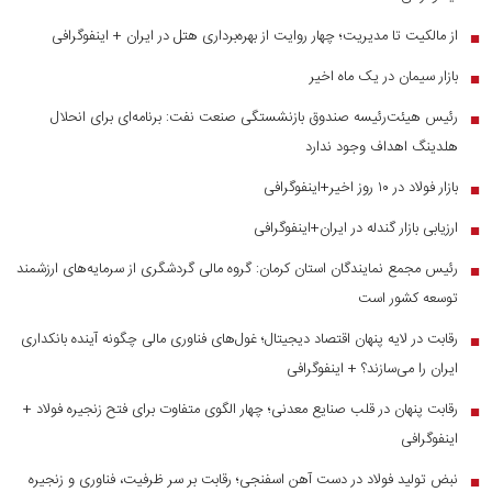
از مالکیت تا مدیریت؛ چهار روایت از بهره‌برداری هتل در ایران + اینفوگرافی
■
بازار سیمان در یک ماه اخیر
■
رئیس هیئت‌رئیسه صندوق بازنشستگی صنعت نفت: برنامه‌ای برای انحلال
■
هلدینگ اهداف وجود ندارد
بازار فولاد در ۱۰ روز اخیر+اینفوگرافی
■
ارزیابی بازار گندله در ایران+اینفوگرافی
■
رئیس مجمع نمایندگان استان کرمان: گروه مالی گردشگری از سرمایه‌های ارزشمند
■
توسعه کشور است
رقابت در لایه پنهان اقتصاد دیجیتال؛ غول‌های فناوری مالی چگونه آینده بانکداری
■
ایران را می‌سازند؟ + اینفوگرافی
رقابت پنهان در قلب صنایع معدنی؛ چهار الگوی متفاوت برای فتح زنجیره فولاد +
■
اینفوگرافی
نبض تولید فولاد در دست آهن اسفنجی؛ رقابت بر سر ظرفیت، فناوری و زنجیره
■