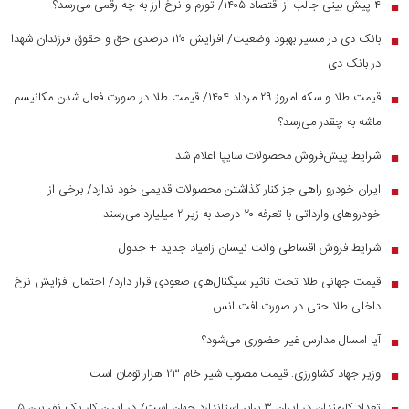
۴ پیش بینی جالب از اقتصاد ۱۴۰۵/ تورم و نرخ ارز به چه رقمی می‌رسد؟
■
بانک دی در مسیر بهبود وضعیت/ افزایش ۱۲۰ درصدی حق و حقوق فرزندان شهدا
■
در بانک دی
قیمت طلا و سکه امروز ۲۹ مرداد ۱۴۰۴/ قیمت طلا در صورت فعال شدن مکانیسم
■
ماشه به چقدر می‌رسد؟
شرایط پیش‌فروش محصولات سایپا اعلام شد
■
ایران خودرو راهی جز کنار گذاشتن محصولات قدیمی خود ندارد/ برخی از
■
خودرو‌های وارداتی با تعرفه ۲۰ درصد به زیر ۲ میلیارد می‌رسند
شرایط فروش اقساطی وانت نیسان زامیاد جدید + جدول
■
قیمت جهانی طلا تحت تاثیر سیگنال‌های صعودی قرار دارد/ احتمال افزایش نرخ
■
داخلی طلا حتی در صورت افت انس
آیا امسال مدارس غیر حضوری می‌شود؟
■
وزیر جهاد کشاورزی: قیمت مصوب شیر خام ۲۳ هزار تومان است
■
تعداد کارمندان در ایران ۳ برابر استاندارد جهان است/ در ایران کار یک نفر بین ۵
■