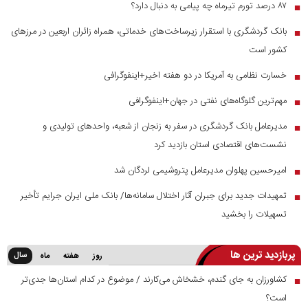
۸۷ درصد تورم تیرماه چه پیامی به دنبال دارد؟
■
بانک گردشگری با استقرار زیرساخت‌های خدماتی، همراه زائران اربعین در مرز‌های
■
کشور است
خسارت نظامی به آمریکا در دو هفته اخیر+اینفوگرافی
■
مهم‌ترین گلوگاه‌های نفتی در جهان+اینفوگرافی
■
مدیرعامل بانک گردشگری در سفر به زنجان از شعبه، واحدهای تولیدی و
■
نشست‌های اقتصادی استان بازدید کرد
امیرحسین پهلوان مدیرعامل پتروشیمی لردگان شد
■
تمهیدات جدید برای جبران آثار اختلال سامانه‌ها/ بانک ملی ایران جرایم تأخیر
■
تسهیلات را بخشید
پربازدید ترین ها
سال
روز
هفته
ماه
کشاورزان به جای گندم، خشخاش می‌کارند / موضوع در کدام استان‌ها جدی‌تر
■
است؟