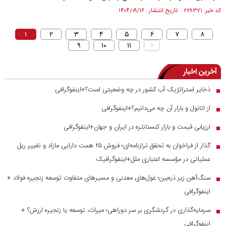
کد خبر: ۲۲۸۳۷۱ تاریخ انتشار : ۱۴۰۴/۰۹/۱۶
۱
۲
۳
۴
۵
۶
۷
۸
۹
۱۰
۱۱
>
آخرین اخبار
ذخایر استراتژیک آب کشور در چه وضعیتی است؟+اینفوگرافی
■
از اتانول و بازار آن چه می‌دانیم؟+اینفوگرافی
■
ارزیابی قیمت و بازار کنستانتره در ایران و جهان+اینفوگرافی
■
گذار از فراخوان به تحقق ترازنامه‌ای؛ فروش ۲۵ همت دارایی مازاد و تغییر ریل
■
عملیاتی در مؤسسه اعتباری ملل+اینفوگرافیک
سنگ‌آهن زیر ذره‌بین؛ غول‌های معدنی و مسیر‌های متفاوت توسعه زنجیره فولاد +
■
اینفوگرافی
سرمایه‌گذاری در گردشگری بر سر دوراهی؛ میراث، توسعه یا زنجیره ارزش؟ +
■
اینفوگرافی