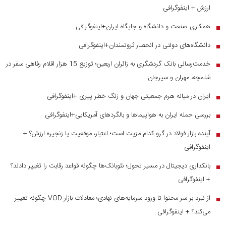
ارزش + اینفوگرافی
همکاری صنعت و دانشگاه و جایگاه ایران+اینفوگرافی
■
دانشگاه‌های دولتی در انحصار ثروتمندان+اینفوگرافی
■
خدمت‌رسانی بانک گردشگری به زائران اربعین؛ توزیع 15 هزار اقلام رفاهی سفر در
■
شلمچه، مهران و سیرجان
ایران در میانه هرم جمعیتی جهان و زنگ خطر پیری +اینفوگرافی
■
بررسی حمله ایران به هواپیماها و بالگردهای آمریکایی+اینفوگرافی
■
آینده بازار فولاد در گرو کدام مزیت است؛ اعتبار، موقعیت یا زنجیره ارزش؟ +
■
اینفوگرافی
بانکداری دیجیتال در مسیر تحول؛ نئوبانک‌ها چگونه قواعد رقابت را تغییر دادند؟
■
+ اینفوگرافی
از نبرد بر سر محتوا تا ورود سرمایه‌های نهادی؛ معادلات بازار VOD چگونه تغییر
■
می‌کند؟ + اینفوگرافی