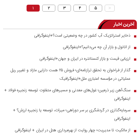
۱
۲
۳
۴
۵
>
آخرین اخبار
ذخایر استراتژیک آب کشور در چه وضعیتی است؟+اینفوگرافی
■
از اتانول و بازار آن چه می‌دانیم؟+اینفوگرافی
■
ارزیابی قیمت و بازار کنستانتره در ایران و جهان+اینفوگرافی
■
گذار از فراخوان به تحقق ترازنامه‌ای؛ فروش ۲۵ همت دارایی مازاد و تغییر ریل
■
عملیاتی در مؤسسه اعتباری ملل+اینفوگرافیک
سنگ‌آهن زیر ذره‌بین؛ غول‌های معدنی و مسیر‌های متفاوت توسعه زنجیره فولاد +
■
اینفوگرافی
سرمایه‌گذاری در گردشگری بر سر دوراهی؛ میراث، توسعه یا زنجیره ارزش؟ +
■
اینفوگرافی
از مالکیت تا مدیریت؛ چهار روایت از بهره‌برداری هتل در ایران + اینفوگرافی
■