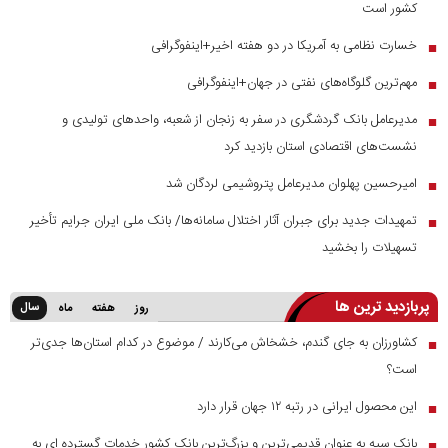
کشور است
خسارت نظامی به آمریکا در دو هفته اخیر+اینفوگرافی
■
مهم‌ترین گلوگاه‌های نفتی در جهان+اینفوگرافی
■
مدیرعامل بانک گردشگری در سفر به زنجان از شعبه، واحدهای تولیدی و
■
نشست‌های اقتصادی استان بازدید کرد
امیرحسین پهلوان مدیرعامل پتروشیمی لردگان شد
■
تمهیدات جدید برای جبران آثار اختلال سامانه‌ها/ بانک ملی ایران جرایم تأخیر
■
تسهیلات را بخشید
پربازدید ترین ها
سال
روز
هفته
ماه
کشاورزان به جای گندم، خشخاش می‌کارند / موضوع در کدام استان‌ها جدی‌تر
■
است؟
این محصول ایرانی در رتبه ۱۲ جهان قرار دارد
■
بانک سپه به عنوان قدیمی‌ترین و بزرگ‌ترین بانک کشور خدمات گسترده ای به
■