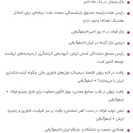
بازار سیمان در یک ماه اخیر
■
رئیس هیئت‌رئیسه صندوق بازنشستگی صنعت نفت: برنامه‌ای برای انحلال
■
هلدینگ اهداف وجود ندارد
بازار فولاد در ۱۰ روز اخیر+اینفوگرافی
■
ارزیابی بازار گندله در ایران+اینفوگرافی
■
رئیس مجمع نمایندگان استان کرمان: گروه مالی گردشگری از سرمایه‌های ارزشمند
■
توسعه کشور است
رقابت در لایه پنهان اقتصاد دیجیتال؛ غول‌های فناوری مالی چگونه آینده بانکداری
■
ایران را می‌سازند؟ + اینفوگرافی
رقابت پنهان در قلب صنایع معدنی؛ چهار الگوی متفاوت برای فتح زنجیره فولاد +
■
اینفوگرافی
نبض تولید فولاد در دست آهن اسفنجی؛ رقابت بر سر ظرفیت، فناوری و زنجیره
■
ارزش + اینفوگرافی
همکاری صنعت و دانشگاه و جایگاه ایران+اینفوگرافی
■