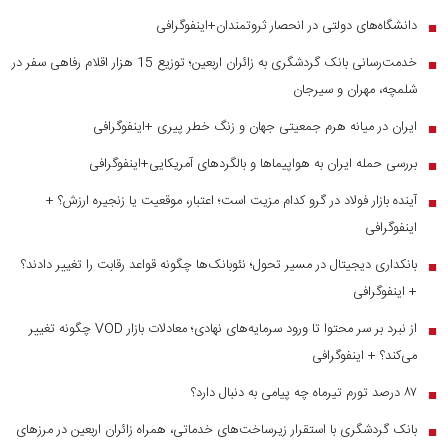
دانشگاه‌های دولتی در انحصار ثروتمندان+اینفوگرافی
■
خدمت‌رسانی بانک گردشگری به زائران اربعین؛ توزیع 15 هزار اقلام رفاهی سفر در
■
شلمچه، مهران و سیرجان
ایران در میانه هرم جمعیتی جهان و زنگ خطر پیری +اینفوگرافی
■
بررسی حمله ایران به هواپیماها و بالگردهای آمریکایی+اینفوگرافی
■
آینده بازار فولاد در گرو کدام مزیت است؛ اعتبار، موقعیت یا زنجیره ارزش؟ +
■
اینفوگرافی
بانکداری دیجیتال در مسیر تحول؛ نئوبانک‌ها چگونه قواعد رقابت را تغییر دادند؟
■
+ اینفوگرافی
از نبرد بر سر محتوا تا ورود سرمایه‌های نهادی؛ معادلات بازار VOD چگونه تغییر
■
می‌کند؟ + اینفوگرافی
۸۷ درصد تورم تیرماه چه پیامی به دنبال دارد؟
■
بانک گردشگری با استقرار زیرساخت‌های خدماتی، همراه زائران اربعین در مرز‌های
■