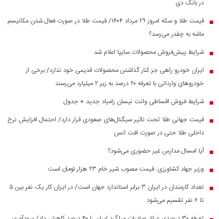
در بانک دی
قیمت طلا و سکه امروز ۲۹ مرداد ۱۴۰۴/ قیمت طلا در صورت فعال شدن مکانیسم
■
ماشه به چقدر می‌رسد؟
شرایط پیش‌فروش محصولات سایپا اعلام شد
■
ایران خودرو راهی جز کنار گذاشتن محصولات قدیمی خود ندارد/ برخی از
■
خودرو‌های وارداتی با تعرفه ۲۰ درصد به زیر ۲ میلیارد می‌رسند
شرایط فروش اقساطی وانت نیسان زامیاد جدید + جدول
■
قیمت جهانی طلا تحت تاثیر سیگنال‌های صعودی قرار دارد/ احتمال افزایش نرخ
■
داخلی طلا حتی در صورت افت انس
آیا امسال مدارس غیر حضوری می‌شود؟
■
وزیر جهاد کشاورزی: قیمت مصوب شیر خام ۲۳ هزار تومان است
■
تعداد کارمندان در ایران ۳ برابر استاندارد جهان است/ در ایران کار یک نفر بین ۵
■
تا ۶ نفر تقسیم می‌شود
تعرفه ۳۰ درصدی عراق صادرات میلگرد ایران را ۴۰ درصد کاهش داد/ سودآوری
■