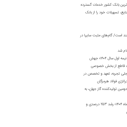
‌ترین بانک کشور خدمات گسترده
ایع، تسهیلات خود را از بانک
د است/ گام‌های مثبت سایپا در
ام شد
کارنامه درخشان «بانک ایران زمین» در نیمه اول سال ۱۴۰۴؛ جهش
ایت قاطع از بخش خصوصی
جلی تجربه، تعهد و تخصص در
راتژی فولاد هرمزگان
دومین تولیدکننده گاز جهان، به
جهش چشمگیر درآمد بانک دی در مهرماه ۱۴۰۴؛ رشد ۲۵۳ درصدی و