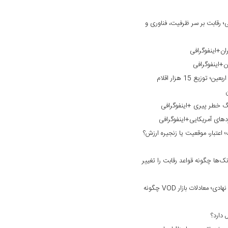
 رقابت بر سر ظرفیت، فناوری و
ان+اینفوگرافی
ن+اینفوگرافی
خدمت‌رسانی بانک گردشگری به زائران اربعین؛ توزیع 15 هزار اقلام
نگ خطر پیری +اینفوگرافی
ردهای آمریکایی+اینفوگرافی
؛ اعتبار، موقعیت یا زنجیره ارزش؟
ک‌ها چگونه قواعد رقابت را تغییر
از نبرد بر سر محتوا تا ورود سرمایه‌های نهادی؛ معادلات بازار VOD چگونه