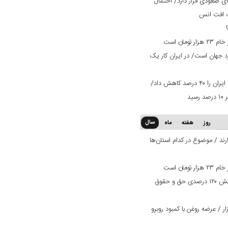
ی صعودی قرار دارد/ احتمال
ت افت انس
ان است
ران ۳ برابر استاندارد جهان است/ در ایران کار یک
تعرفه ۳۰ درصدی عراق صادرات میلگرد ایران را ۴۰ درصد کاهش داد/
سال
روز
هفته
ماه
ند / موضوع در کدام استان‌ها
ان است
بانک دی در مسیر بهبود وضعیت/ افزایش ۱۲۰ درصدی حق و حقوق
 / عرضه روغن با کمبود روبرو