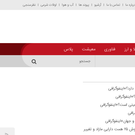
رباره ما
تماس با ما
آرشیو
پیوند ها
آب و هوا
اوقات شرعی
نظرسنجی
 و ارز
فناوری
معیشت
پلاس
دارد؟+اینفوگرافی
؟+اینفوگرافی
یتی است؟+اینفوگرافی
رافی
ن و جهان+اینفوگرافی
گذار از فراخوان به تحقق ترازنامه‌ای؛ فروش ۲۵ همت دارایی مازاد و تغییر