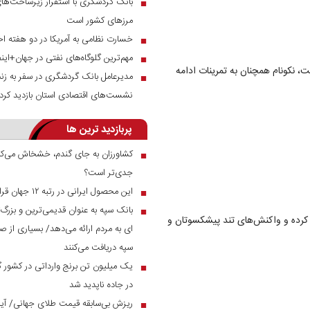
بانک گردشگری با استقرار زیرساخت‌های 
■
مرز‌های کشور است
خسارت نظامی به آمریکا در دو هفته اخ
■
مهم‌ترین گلوگاه‌های نفتی در جهان+این
■
، نکونام همچنان به تمرینات ادامه
مدیرعامل بانک گردشگری در سفر به زنج
■
نشست‌های اقتصادی استان بازدید کرد
پربازدید ترین ها
کشاورزان به جای گندم، خشخاش می‌کار
■
جدی‌تر است؟
این محصول ایرانی در رتبه ۱۲ جهان قرار دارد
■
بانک سپه به عنوان قدیمی‌ترین و بزرگ
■
جه کرده و واکنش‌های تند پیشکسوتان و
ای به مردم ارائه می‌دهد/ بسیاری از صن
سپه دریافت می‌کنند
■
در جاده ناپدید شد
ریزش بی‌سابقه قیمت طلای جهانی/ آیا 
■