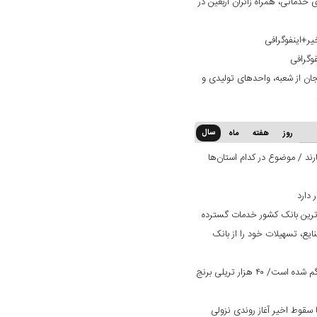
خدماتی، همراه زائران اربعین در
یر+اینفوگرافی
فوگرافی
ان از شعبه، واحدهای تولیدی و
سال
روز
هفته
ماه
ند / موضوع در کدام استان‌ها
‌ترین بانک کشور خدمات گسترده
ایع، تسهیلات خود را از بانک
یک میلیون تن برنج وارداتی در کشور گم شده است/ ۴۰ هزار تریلی برنج
سقوط اخیر آغاز روندی نزولی