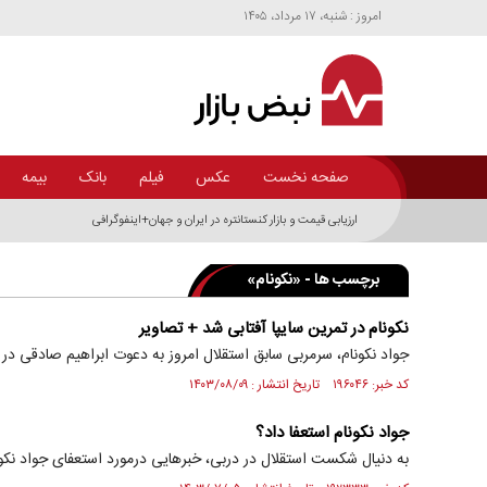
امروز : شنبه، ۱۷ مرداد، ۱۴۰۵
صفحه نخست
عکس
فیلم
بانک
بیمه
ارزیابی قیمت و بازار کنستانتره در ایران و جهان+اینفوگرافی
برچسب ها - «نکونام»
نکونام در تمرین سایپا آفتابی شد + تصاویر
جواد نکونام، سرمربی سابق استقلال امروز به دعوت ابراهیم صادقی در 
کد خبر: ۱۹۶۰۴۶ تاریخ انتشار : ۱۴۰۳/۰۸/۰۹
جواد نکونام استعفا داد؟
به دنیال شکست استقلال در دربی، خبرهایی درمورد استعفای جواد نکو