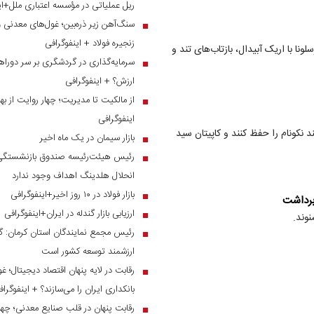
ریل عملیاتی در مؤسسه اعتباری ملل+ای
سنگ‌آهن زیر ذره‌بین؛ غول‌های معدنی 
■
زنجیره فولاد + اینفوگرافی
ونا با اریک آبیدال، بازتاب‌های تند و
سرمایه‌گذاری در گردشگری بر سر دوراهی
■
ارزش؟ + اینفوگرافی
از مالکیت تا مدیریت؛ چهار روایت از بهر
■
اینفوگرافی
 نکونام را حفظ کنند و کاپیتان سید
بازار سیمان در یک ماه اخیر
■
رئیس هیئت‌رئیسه صندوق بازنشستگی ص
■
انحلال هلدینگ اهداف وجود ندارد
بازار فولاد در ۱۰ روز اخیر+اینفوگرافی
■
 برداشت
ارزیابی بازار گندله در ایران+اینفوگرافی
■
وند.
رئیس مجمع نمایندگان استان کرمان: گر
■
ارزشمند توسعه کشور است
رقابت در لایه پنهان اقتصاد دیجیتال؛ غ
■
بانکداری ایران را می‌سازند؟ + اینفوگرا
رقابت پنهان در قلب صنایع معدنی؛ چهار
■