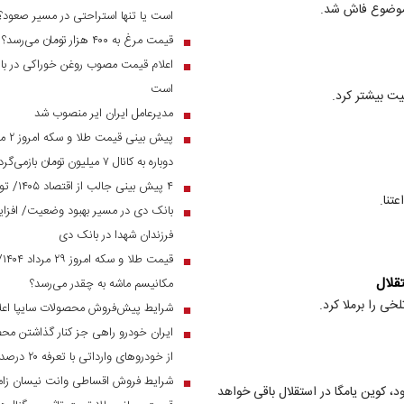
ن موضوع فاش شد.
است یا تنها استراحتی در مسیر صعود؟
قیمت مرغ به ۴۰۰ هزار تومان می‌رسد؟
■
اعلام قیمت مصوب روغن خوراکی در بازار
■
است
یت بیشتر کرد.
مدیرعامل ایران ایر منصوب شد
■
■
دوباره به کانال ۷ میلیون تومان بازمی‌گردد؟
۴ پیش بینی جالب از اقتصاد ۱۴۰۵/ تورم و نرخ ارز به چه رقمی می‌رسد؟
■
تنا.
■
فرزندان شهدا در بانک دی
قی
■
قلال
مکانیسم ماشه به چقدر می‌رسد؟
ی را برملا کرد.
شرایط پیش‌فروش محصولات سایپا اعل
■
ایران خودرو راهی جز کنار گذاشتن مح
■
از خودرو‌های وارداتی با تعرفه ۲۰ درصد به زیر ۲ میلیارد می‌رسند
شرایط فروش اقساطی وانت نیسان زام
■
د، کوین یامگا در استقلال باقی خواهد