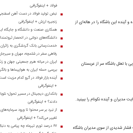
فولاد + اینفوگرافی
نبض تولید فولاد در دست آهن اسفنجی؛
■
زنجیره ارزش + اینفوگرافی
 آینده این باشگاه را در هاله‌ای از
همکاری صنعت و دانشگاه و جایگاه ایر
■
دانشگاه‌های دولتی در انحصار ثروتمندا
■
■
رفاهی سفر در شلمچه، مهران و سیرجان
ایران در میانه هرم جمعیتی جهان و ز
■
بی با تعلل باشگاه سر از عربستان
بررسی حمله ایران به هواپیماها و بالگ
■
آینده بازار فولاد در گرو کدام مزیت است
■
+ اینفوگرافی
بانکداری دیجیتال در مسیر تحول؛ نئوبان
■
 مدیران و آینده نکونام را ببینید.
دادند؟ + اینفوگرافی
■
تغییر می‌کند؟ + اینفوگرافی
۸۷ درصد تورم تیرماه چه پیامی به دنبال دارد؟
■
حت فشار شدیدی از سوی مدیران باشگاه