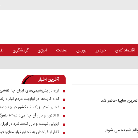
د
اقتصاد کلان
خودرو
بورس
صنعت
انرژی
گردشگری
طلا
آخرین اخبار
اوره در پتروشیمی‌های ایران چه نقشی 
■
کدام کارت‌ها در اولویت مردم قرار دارند
■
تمرین سایپا حاضر شد.
ذخایر استراتژیک آب کشور در چه وضع
■
از اتانول و بازار آن چه می‌دانیم؟+اینفوگ
■
ارزیابی قیمت و بازار کنستانتره در ایرا
■
نام شنیده می شود.
■