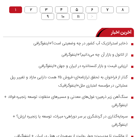
۱
۲
۳
۴
۵
۶
۷
۸
۹
۱۰
۱۱
>
آخرین اخبار
ذخایر استراتژیک آب کشور در چه وضعیتی است؟+اینفوگرافی
■
از اتانول و بازار آن چه می‌دانیم؟+اینفوگرافی
■
ارزیابی قیمت و بازار کنستانتره در ایران و جهان+اینفوگرافی
■
گذار از فراخوان به تحقق ترازنامه‌ای؛ فروش ۲۵ همت دارایی مازاد و تغییر ریل
■
عملیاتی در مؤسسه اعتباری ملل+اینفوگرافیک
سنگ‌آهن زیر ذره‌بین؛ غول‌های معدنی و مسیر‌های متفاوت توسعه زنجیره فولاد +
■
اینفوگرافی
سرمایه‌گذاری در گردشگری بر سر دوراهی؛ میراث، توسعه یا زنجیره ارزش؟ +
■
اینفوگرافی
از مالکیت تا مدیریت؛ چهار روایت از بهره‌برداری هتل در ایران + اینفوگرافی
■