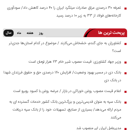
تعرفه ۳۰ درصدی عراق صادرات میلگرد ایران را ۴۰ درصد کاهش داد/ سودآوری
■
کارخانه‌های فولاد از ۳۳ به زیر ۱۰ درصد رسید
پربحث ترین ها
سال
روز
هفته
ماه
کشاورزان به جای گندم، خشخاش می‌کارند / موضوع در کدام استان‌ها جدی‌تر
■
است؟
وزیر جهاد کشاورزی: قیمت مصوب شیر خام ۲۳ هزار تومان است
■
بانک دی در مسیر بهبود وضعیت/ افزایش ۱۲۰ درصدی حق و حقوق فرزندان شهدا
■
در بانک دی
اعلام قیمت مصوب روغن خوراکی در بازار / عرضه روغن با کمبود روبرو است
■
بانک سپه به عنوان قدیمی‌ترین و بزرگ‌ترین بانک کشور خدمات گسترده ای به
■
مردم ارائه می‌دهد/ بسیاری از صنایع، تسهیلات خود را از بانک سپه دریافت
می‌کنند
مدیرعامل ایران ایر منصوب شد
■