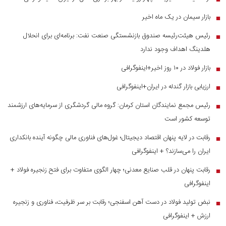
بازار سیمان در یک ماه اخیر
■
رئیس هیئت‌رئیسه صندوق بازنشستگی صنعت نفت: برنامه‌ای برای انحلال
■
هلدینگ اهداف وجود ندارد
بازار فولاد در ۱۰ روز اخیر+اینفوگرافی
■
ارزیابی بازار گندله در ایران+اینفوگرافی
■
رئیس مجمع نمایندگان استان کرمان: گروه مالی گردشگری از سرمایه‌های ارزشمند
■
توسعه کشور است
رقابت در لایه پنهان اقتصاد دیجیتال؛ غول‌های فناوری مالی چگونه آینده بانکداری
■
ایران را می‌سازند؟ + اینفوگرافی
رقابت پنهان در قلب صنایع معدنی؛ چهار الگوی متفاوت برای فتح زنجیره فولاد +
■
اینفوگرافی
نبض تولید فولاد در دست آهن اسفنجی؛ رقابت بر سر ظرفیت، فناوری و زنجیره
■
ارزش + اینفوگرافی