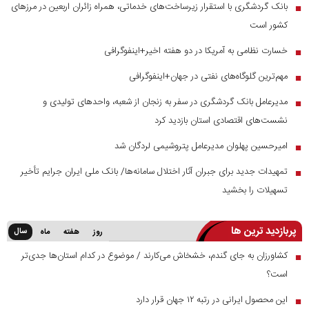
بانک گردشگری با استقرار زیرساخت‌های خدماتی، همراه زائران اربعین در مرز‌های
■
کشور است
خسارت نظامی به آمریکا در دو هفته اخیر+اینفوگرافی
■
مهم‌ترین گلوگاه‌های نفتی در جهان+اینفوگرافی
■
مدیرعامل بانک گردشگری در سفر به زنجان از شعبه، واحدهای تولیدی و
■
نشست‌های اقتصادی استان بازدید کرد
امیرحسین پهلوان مدیرعامل پتروشیمی لردگان شد
■
تمهیدات جدید برای جبران آثار اختلال سامانه‌ها/ بانک ملی ایران جرایم تأخیر
■
تسهیلات را بخشید
پربازدید ترین ها
سال
روز
هفته
ماه
کشاورزان به جای گندم، خشخاش می‌کارند / موضوع در کدام استان‌ها جدی‌تر
■
است؟
این محصول ایرانی در رتبه ۱۲ جهان قرار دارد
■