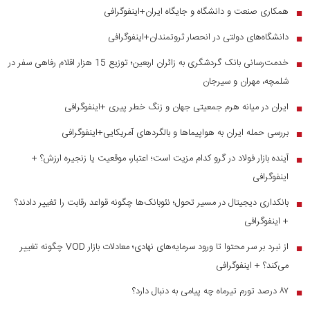
همکاری صنعت و دانشگاه و جایگاه ایران+اینفوگرافی
■
دانشگاه‌های دولتی در انحصار ثروتمندان+اینفوگرافی
■
خدمت‌رسانی بانک گردشگری به زائران اربعین؛ توزیع 15 هزار اقلام رفاهی سفر در
■
شلمچه، مهران و سیرجان
ایران در میانه هرم جمعیتی جهان و زنگ خطر پیری +اینفوگرافی
■
بررسی حمله ایران به هواپیماها و بالگردهای آمریکایی+اینفوگرافی
■
آینده بازار فولاد در گرو کدام مزیت است؛ اعتبار، موقعیت یا زنجیره ارزش؟ +
■
اینفوگرافی
بانکداری دیجیتال در مسیر تحول؛ نئوبانک‌ها چگونه قواعد رقابت را تغییر دادند؟
■
+ اینفوگرافی
از نبرد بر سر محتوا تا ورود سرمایه‌های نهادی؛ معادلات بازار VOD چگونه تغییر
■
می‌کند؟ + اینفوگرافی
۸۷ درصد تورم تیرماه چه پیامی به دنبال دارد؟
■