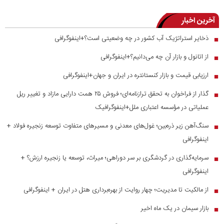
آخرین اخبار
ذخایر استراتژیک آب کشور در چه وضعیتی است؟+اینفوگرافی
■
از اتانول و بازار آن چه می‌دانیم؟+اینفوگرافی
■
ارزیابی قیمت و بازار کنستانتره در ایران و جهان+اینفوگرافی
■
گذار از فراخوان به تحقق ترازنامه‌ای؛ فروش ۲۵ همت دارایی مازاد و تغییر ریل
■
عملیاتی در مؤسسه اعتباری ملل+اینفوگرافیک
سنگ‌آهن زیر ذره‌بین؛ غول‌های معدنی و مسیر‌های متفاوت توسعه زنجیره فولاد +
■
اینفوگرافی
سرمایه‌گذاری در گردشگری بر سر دوراهی؛ میراث، توسعه یا زنجیره ارزش؟ +
■
اینفوگرافی
از مالکیت تا مدیریت؛ چهار روایت از بهره‌برداری هتل در ایران + اینفوگرافی
■
بازار سیمان در یک ماه اخیر
■