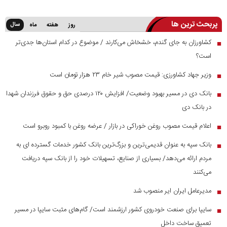
پربحث ترین ها
سال
روز
هفته
ماه
کشاورزان به جای گندم، خشخاش می‌کارند / موضوع در کدام استان‌ها جدی‌تر
■
است؟
وزیر جهاد کشاورزی: قیمت مصوب شیر خام ۲۳ هزار تومان است
■
بانک دی در مسیر بهبود وضعیت/ افزایش ۱۲۰ درصدی حق و حقوق فرزندان شهدا
■
در بانک دی
اعلام قیمت مصوب روغن خوراکی در بازار / عرضه روغن با کمبود روبرو است
■
بانک سپه به عنوان قدیمی‌ترین و بزرگ‌ترین بانک کشور خدمات گسترده ای به
■
مردم ارائه می‌دهد/ بسیاری از صنایع، تسهیلات خود را از بانک سپه دریافت
می‌کنند
مدیرعامل ایران ایر منصوب شد
■
سایپا برای صنعت خودروی کشور ارزشمند است/ گام‌های مثبت سایپا در مسیر
■
تعمیق ساخت داخل