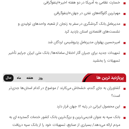
خسارت نظامی به آمریکا در دو هفته اخیر+اینفوگرافی
■
مهم‌ترین گلوگاه‌های نفتی در جهان+اینفوگرافی
■
مدیرعامل بانک گردشگری در سفر به زنجان از شعبه، واحدهای تولیدی و
■
نشست‌های اقتصادی استان بازدید کرد
امیرحسین پهلوان مدیرعامل پتروشیمی لردگان شد
■
تمهیدات جدید برای جبران آثار اختلال سامانه‌ها/ بانک ملی ایران جرایم تأخیر
■
تسهیلات را بخشید
پربازدید ترین ها
سال
روز
هفته
ماه
کشاورزان به جای گندم، خشخاش می‌کارند / موضوع در کدام استان‌ها جدی‌تر
■
است؟
این محصول ایرانی در رتبه ۱۲ جهان قرار دارد
■
بانک سپه به عنوان قدیمی‌ترین و بزرگ‌ترین بانک کشور خدمات گسترده ای به
■
مردم ارائه می‌دهد/ بسیاری از صنایع، تسهیلات خود را از بانک سپه دریافت