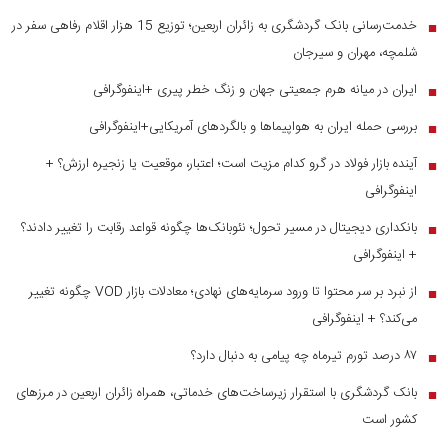
خدمت‌رسانی بانک گردشگری به زائران اربعین؛ توزیع 15 هزار اقلام رفاهی سفر در
■
شلمچه، مهران و سیرجان
ایران در میانه هرم جمعیتی جهان و زنگ خطر پیری +اینفوگرافی
■
بررسی حمله ایران به هواپیماها و بالگردهای آمریکایی+اینفوگرافی
■
آینده بازار فولاد در گرو کدام مزیت است؛ اعتبار، موقعیت یا زنجیره ارزش؟ +
■
اینفوگرافی
بانکداری دیجیتال در مسیر تحول؛ نئوبانک‌ها چگونه قواعد رقابت را تغییر دادند؟
■
+ اینفوگرافی
از نبرد بر سر محتوا تا ورود سرمایه‌های نهادی؛ معادلات بازار VOD چگونه تغییر
■
می‌کند؟ + اینفوگرافی
۸۷ درصد تورم تیرماه چه پیامی به دنبال دارد؟
■
بانک گردشگری با استقرار زیرساخت‌های خدماتی، همراه زائران اربعین در مرز‌های
■
کشور است