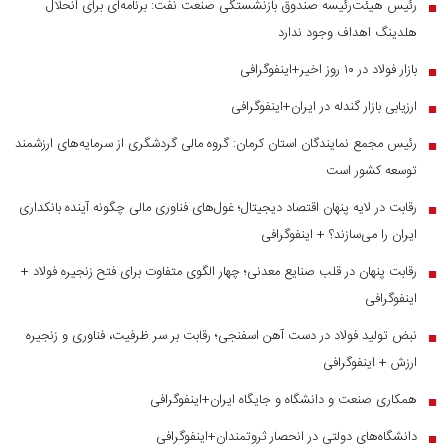
رئیس هیئت‌رئیسه صندوق بازنشستگی صنعت نفت: برنامه‌ای برای انحلال
■
هلدینگ اهداف وجود ندارد
بازار فولاد در ۱۰ روز اخیر+اینفوگرافی
■
ارزیابی بازار گندله در ایران+اینفوگرافی
■
رئیس مجمع نمایندگان استان کرمان: گروه مالی گردشگری از سرمایه‌های ارزشمند
■
توسعه کشور است
رقابت در لایه پنهان اقتصاد دیجیتال؛ غول‌های فناوری مالی چگونه آینده بانکداری
■
ایران را می‌سازند؟ + اینفوگرافی
رقابت پنهان در قلب صنایع معدنی؛ چهار الگوی متفاوت برای فتح زنجیره فولاد +
■
اینفوگرافی
نبض تولید فولاد در دست آهن اسفنجی؛ رقابت بر سر ظرفیت، فناوری و زنجیره
■
ارزش + اینفوگرافی
همکاری صنعت و دانشگاه و جایگاه ایران+اینفوگرافی
■
دانشگاه‌های دولتی در انحصار ثروتمندان+اینفوگرافی
■