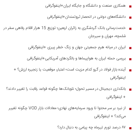
همکاری صنعت و دانشگاه و جایگاه ایران+اینفوگرافی
■
دانشگاه‌های دولتی در انحصار ثروتمندان+اینفوگرافی
■
خدمت‌رسانی بانک گردشگری به زائران اربعین؛ توزیع 15 هزار اقلام رفاهی سفر در
■
شلمچه، مهران و سیرجان
ایران در میانه هرم جمعیتی جهان و زنگ خطر پیری +اینفوگرافی
■
بررسی حمله ایران به هواپیماها و بالگردهای آمریکایی+اینفوگرافی
■
آینده بازار فولاد در گرو کدام مزیت است؛ اعتبار، موقعیت یا زنجیره ارزش؟ +
■
اینفوگرافی
بانکداری دیجیتال در مسیر تحول؛ نئوبانک‌ها چگونه قواعد رقابت را تغییر دادند؟
■
+ اینفوگرافی
از نبرد بر سر محتوا تا ورود سرمایه‌های نهادی؛ معادلات بازار VOD چگونه تغییر
■
می‌کند؟ + اینفوگرافی
۸۷ درصد تورم تیرماه چه پیامی به دنبال دارد؟
■