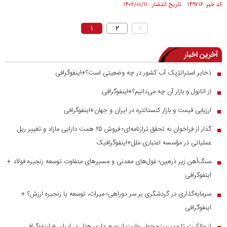
کد خبر: ۱۴۹۷۱۶ تاریخ انتشار : ۱۴۰۲/۰۱/۱۱
۱
۲
>
آخرین اخبار
ذخایر استراتژیک آب کشور در چه وضعیتی است؟+اینفوگرافی
■
از اتانول و بازار آن چه می‌دانیم؟+اینفوگرافی
■
ارزیابی قیمت و بازار کنستانتره در ایران و جهان+اینفوگرافی
■
گذار از فراخوان به تحقق ترازنامه‌ای؛ فروش ۲۵ همت دارایی مازاد و تغییر ریل
■
عملیاتی در مؤسسه اعتباری ملل+اینفوگرافیک
سنگ‌آهن زیر ذره‌بین؛ غول‌های معدنی و مسیر‌های متفاوت توسعه زنجیره فولاد +
■
اینفوگرافی
سرمایه‌گذاری در گردشگری بر سر دوراهی؛ میراث، توسعه یا زنجیره ارزش؟ +
■
اینفوگرافی
از مالکیت تا مدیریت؛ چهار روایت از بهره‌برداری هتل در ایران + اینفوگرافی
■