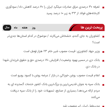
تعرفه ۳۰ درصدی عراق صادرات میلگرد ایران را ۴۰ درصد کاهش داد/ سودآوری
■
کارخانه‌های فولاد از ۳۳ به زیر ۱۰ درصد رسید
پربحث ترین ها
سال
روز
هفته
ماه
کشاورزان به جای گندم، خشخاش می‌کارند / موضوع در کدام استان‌ها جدی‌تر
■
است؟
وزیر جهاد کشاورزی: قیمت مصوب شیر خام ۲۳ هزار تومان است
■
بانک دی در مسیر بهبود وضعیت/ افزایش ۱۲۰ درصدی حق و حقوق فرزندان شهدا
■
در بانک دی
اعلام قیمت مصوب روغن خوراکی در بازار / عرضه روغن با کمبود روبرو است
■
بانک سپه به عنوان قدیمی‌ترین و بزرگ‌ترین بانک کشور خدمات گسترده ای به
■
مردم ارائه می‌دهد/ بسیاری از صنایع، تسهیلات خود را از بانک سپه دریافت
می‌کنند
مدیرعامل ایران ایر منصوب شد
■