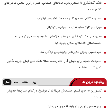
بانک گردشگری با استقرار زیرساخت‌های خدماتی، همراه زائران اربعین در مرز‌های
■
کشور است
خسارت نظامی به آمریکا در دو هفته اخیر+اینفوگرافی
■
مهم‌ترین گلوگاه‌های نفتی در جهان+اینفوگرافی
■
مدیرعامل بانک گردشگری در سفر به زنجان از شعبه، واحدهای تولیدی و
■
نشست‌های اقتصادی استان بازدید کرد
امیرحسین پهلوان مدیرعامل پتروشیمی لردگان شد
■
تمهیدات جدید برای جبران آثار اختلال سامانه‌ها/ بانک ملی ایران جرایم تأخیر
■
تسهیلات را بخشید
پربازدید ترین ها
سال
روز
هفته
ماه
کشاورزان به جای گندم، خشخاش می‌کارند / موضوع در کدام استان‌ها جدی‌تر
■
است؟
این محصول ایرانی در رتبه ۱۲ جهان قرار دارد
■