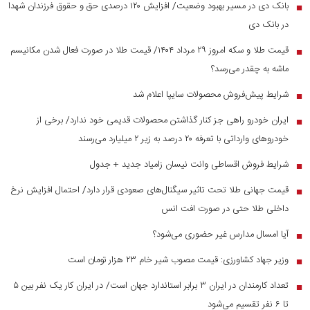
بانک دی در مسیر بهبود وضعیت/ افزایش ۱۲۰ درصدی حق و حقوق فرزندان شهدا
■
در بانک دی
قیمت طلا و سکه امروز ۲۹ مرداد ۱۴۰۴/ قیمت طلا در صورت فعال شدن مکانیسم
■
ماشه به چقدر می‌رسد؟
شرایط پیش‌فروش محصولات سایپا اعلام شد
■
ایران خودرو راهی جز کنار گذاشتن محصولات قدیمی خود ندارد/ برخی از
■
خودرو‌های وارداتی با تعرفه ۲۰ درصد به زیر ۲ میلیارد می‌رسند
شرایط فروش اقساطی وانت نیسان زامیاد جدید + جدول
■
قیمت جهانی طلا تحت تاثیر سیگنال‌های صعودی قرار دارد/ احتمال افزایش نرخ
■
داخلی طلا حتی در صورت افت انس
آیا امسال مدارس غیر حضوری می‌شود؟
■
وزیر جهاد کشاورزی: قیمت مصوب شیر خام ۲۳ هزار تومان است
■
تعداد کارمندان در ایران ۳ برابر استاندارد جهان است/ در ایران کار یک نفر بین ۵
■
تا ۶ نفر تقسیم می‌شود