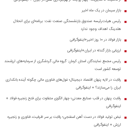
بازار سیمان در یک ماه اخیر
■
رئیس هیئت‌رئیسه صندوق بازنشستگی صنعت نفت: برنامه‌ای برای انحلال
■
هلدینگ اهداف وجود ندارد
بازار فولاد در ۱۰ روز اخیر+اینفوگرافی
■
ارزیابی بازار گندله در ایران+اینفوگرافی
■
رئیس مجمع نمایندگان استان کرمان: گروه مالی گردشگری از سرمایه‌های ارزشمند
■
توسعه کشور است
رقابت در لایه پنهان اقتصاد دیجیتال؛ غول‌های فناوری مالی چگونه آینده بانکداری
■
ایران را می‌سازند؟ + اینفوگرافی
رقابت پنهان در قلب صنایع معدنی؛ چهار الگوی متفاوت برای فتح زنجیره فولاد +
■
اینفوگرافی
نبض تولید فولاد در دست آهن اسفنجی؛ رقابت بر سر ظرفیت، فناوری و زنجیره
■
ارزش + اینفوگرافی