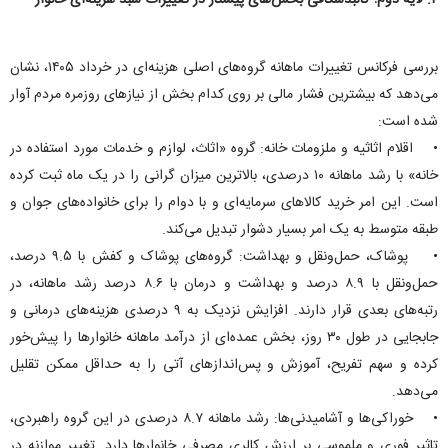
۲. لایه دوم؛ کالبدشکافی بخش‌های پیشتاز در تغییرات سبد هزینه‌ای خانوار
بررسی فرکانس تغییرات ماهانه گروه‌های اصلی هزینه‌ای در خرداد ۱۴۰۵، نشان
می‌دهد که بیشترین فشار مالی بر روی کدام بخش از نیاز‌های روزمره مردم آوار
شده است:
• اقلام اثاثیه و ملزومات خانه: گروه «اثاث، لوازم و خدمات مورد استفاده در
خانه» با رشد ماهانه ۱۰ درصدی، بالاترین میزان گرانی را در یک ماه ثبت کرده
است. این امر خرید کالا‌های سرمایه‌ای و با دوام را برای خانواده‌های جوان و
طبقه متوسط به یک امر بسیار دشوار تبدیل می‌کند.
• پوشاک، حمل‌ونقل و بهداشت: گروه‌های پوشاک و کفش با ۹.۵ درصد،
حمل‌ونقل با ۸.۹ درصد و بهداشت و درمان با ۸.۶ درصد رشد ماهانه، در
رتبه‌های بعدی قرار دارند. افزایش نزدیک به ۹ درصدی هزینه‌های درمانی و
جابجایی در طول ۳۰ روز، بخش عمده‌ای از درآمد ماهانه خانوار‌ها را پیش‌خور
کرده و سهم تفریح، آموزش و پس‌انداز‌های آتی را به حداقل ممکن تقلیل
می‌دهد.
• خوراکی‌ها و آشامیدنی‌ها: رشد ماهانه ۸.۷ درصدی در این گروه راهبردی،
تاثیر فوری و ملموسی بر ارزش کالری مصرفی خانوار‌ها دارد. تغییر موازنه در