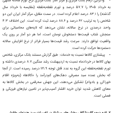
• واگرایی ارقام بانک مرکزی و مرکز آمار: بانک مرکزی نرخ تورم سالانه منتهی
به خرداد ۱۴۰۵ را ۵۷.۷ درصد و تورم نقطه‌به‌نقطه (مقایسه با خرداد سال
گذشته) را ۸۳.۱ درصد اعلام کرده است. در سمت مقابل، مرکز آمار ایران این دو
شاخص را به ترتیب ۶۲ درصد و ۸۸.۶ درصد ثبت کرده است. این اختلاف ۴.۳
واحد درصدی در نرخ سالانه، نشان می‌دهد که لایه‌های محاسباتی برای
سنجش شتاب قیمت‌ها دستخوش نوسان است، اما هر دو آمار بر روی یک
واقعیت توافق دارند: سرعت رشد قیمت‌ها بسیار فراتر از نرخ افزایش سالانه
دستمزد‌ها حرکت کرده است.
• پیشتازی کالا‌ها نسبت به خدمات: طبق گزارش مستند بانک مرکزی، شاخص
بهای کالا‌ها در خردادماه نسبت به اردیبهشت رشد سنگین ۸.۷ درصدی داشته و
تورم نقطه‌به‌نقطه این گروه به عدد قابل توجه ۱۲۱.۹ درصد رسیده است. از آنجا
که بخش عمده سبد مصرفی دهک‌های کم‌درآمد را «کالاها» (به‌ویژه اقلام
خوراکی و بادوام) تشکیل می‌دهند، این جهش سه‌رقمی در بخش کالا‌ها به
معنای کاهش شدید توان خرید اقشار آسیب‌پذیر در تامین نیاز‌های فیزیکی و
فصلی است.