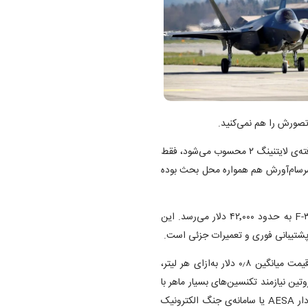
جنگنده‌ی F-۳۵A که نسخه‌ای معمولی از خانواده‌ی جنگنده‌های پیشرفته‌ی لایتنینگ ۲ محسوب می‌شود، فقط
 سرسام‌آورش هم همواره محل بحث بوده
وزارت دفاع آمریکا می‌گوید که هزینه‌ی مستقیم هر ساعت پرواز F-۳۵A به حدود ۴۲٬۰۰۰ دلار می‌رسد. این
پشتیبانی فوری و تعمیرات جزئی است.
میزان مصرف سوخت F-۳۵ حدود ۵۶۰۰ لیتر در ساعت است که با قیمت میانگین ۰٫۸ دلار به‌ازای هر لیتر،
میرات روتین نیازمند تکنسین‌های بسیار ماهر با
ابزارهای اختصاصی و آموزش‌دیده برای سیستم‌های پیچیده مانند رادار AESA یا سامانه‌ی جنگ الکترونیک