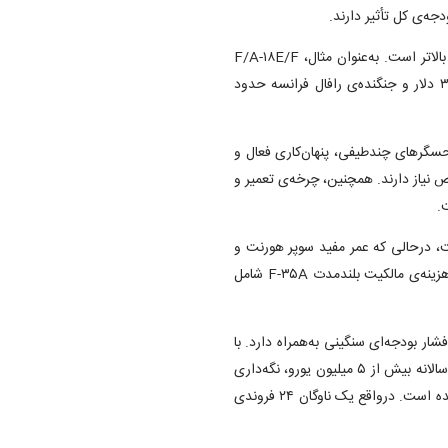
جه‌ی کل تأثیر دارند.
هزینه عملیاتی F-۳۵A در مقایسه با دیگر جنگنده‌های فعال به‌مراتب بالاتر است. به‌عنوان مثال، F/A-۱۸E/F
سوپر هورنت نیروی دریایی آمریکا برای هر ساعت پرواز حدود ۳۰٬۴۰۰ دلار و جنگنده‌ی رافال فرانسه حدود
عمدتاً به دلیل فناوری‌های پیشرفته‌ی F-۳۵A مانند حسگرهای چندطیفی، پنهان‌کاری فعال و
 نیاز دارند. همچنین، چرخه‌ی تعمیر و
.
ال ۲۰۸۸ برنامه‌ریزی شده است، درحالی که عمر مفید سوپر هورنت و
رافال بین سال‌های ۲۰۴۰ تا ۲۰۵۰ تخمین زده می‌شود. به‌همین‌دلیل، هزینه‌ی مالکیت بلندمدت F-۳۵A شامل
ند، فشار بودجه‌ای سنگینی به‌همراه دارد. با
قیمت خرید حدود ۸۹ میلیون یورو برای هر فروند و هزینه‌ی عملیاتی سالانه بیش از ۵ میلیون یورو، نگه‌داری
یک اسکادران از این جنگنده‌ها برای ارتش‌ها به چالش مالی تبدیل شده است. درواقع یک ناوگان ۲۴ فروندی