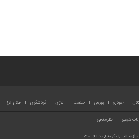
لان
خودرو
بورس
صنعت
انرژی
گردشگری
طلا و ارز
قات شرعی
نظرسنجی
از مطالب با ذکر منبع بلامانع است.