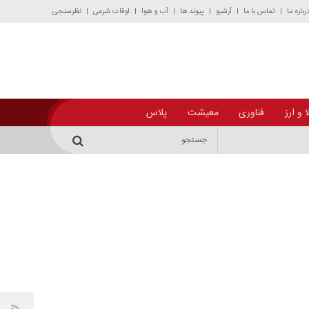
رباره ما
تماس با ما
آرشیو
پیوند ها
آب و هوا
اوقات شرعی
نظرسنجی
 و ارز
فناوری
معیشت
پلاس