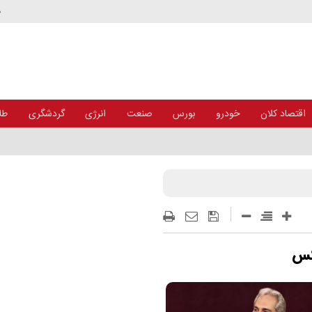
د
اقتصاد کلان
خودرو
بورس
صنعت
انرژی
گردشگری
طلا
کس