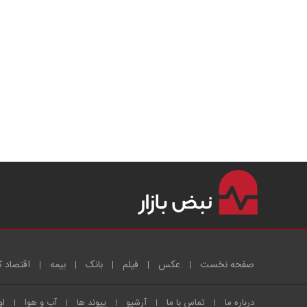
صفحه نخست
عکس
فیلم
بانک
بیمه
اقتصاد ک
درباره ما
تماس با ما
آرشیو
پیوند ها
آب و هوا
او