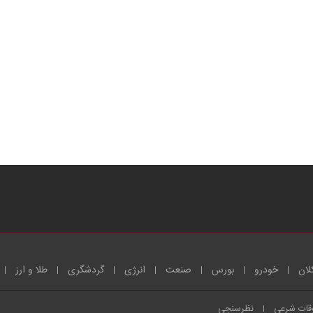
لان
خودرو
بورس
صنعت
انرژی
گردشگری
طلا و ارز
قات شرعی
نظرسنجی