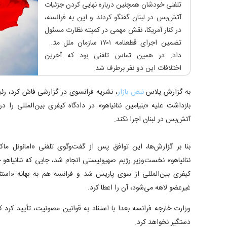
تلفنی خودشان همچنین درباره نهایی کردن جزئیات
آتش‌بس در لبنان گفتگو کردند و این به فرانسه،
در کنار آمریکا، نقش مهمی در کمیته نظارت مسئول
تضمین اجرای قطعنامه ۱۷۰۱ سازمان ملل متحد
داد. در همین تماس تلفنی بود که آخرین
اختلافات این دو نفر برطرف شد.
به گزارش پلاس
نبض بازار
، نشریه فرانسوی در گزارشی فاش کرد، رئ
بازداشت علیه «بنیامین نتانیاهو» در دادگاه کیفری بین‌المللی را
آتش‌بس در لبنان اجرا نکند.
بنا بر گزارش‌ها، این توافق پس از گفت‌وگوی تلفنی «امانوئل ماک
نتانیاهو» نخست‌وزیر رژیم صهیونیستی انجام شد، جایی که نتانیاهو
کیفری بین‌المللی از سوی پاریس شد و فرانسه هم به بهانه «استث
غیرعضو لاهه می‌شود، آن را اعطا کرد.
وزارت خارجه فرانسه بعدا با استناد به قوانین مصونیت، تأیید کرد ک
دستگیر نخواهد کرد.