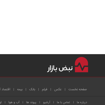
صفحه نخست
عکس
فیلم
بانک
بیمه
اقتصاد ک
درباره ما
تماس با ما
آرشیو
پیوند ها
آب و هوا
او