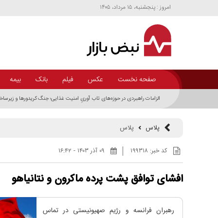
امروز : پنجشنبه، ۱۵ مرداد، ۱۴۰۵
صفحه نخست
عکس
فیلم
بانک
بیمه
الزامات راهبردی در حوزه‌های تاب آوریِ امنیت غذایی؛ جنگ کریدور‌ها و زیرساخ
پلاس
پلاس
کد خبر:
۱۹۹۳۱۸
۰۹ آذر ۱۴۰۳ - ۱۶:۴۲
افشای توافق پشت پرده ماکرون و نتانیاهو
رهبران فرانسه و رژیم صهیونیستی در تماس