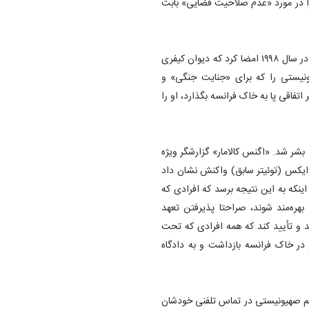
را در مورد «عدم صلاحیت قضایی» بابت
با توجه به توافق پنهانی نتانیاهو و ماکرون، فرانسه که اساسنامه رم را در سال ۱۹۹۸ امضا کرد که دیوان کیفری
یونیستی را که برای «جنایت جنگی» و
فاقی پا به خاک فرانسه بگذارد، او را
بشر شد. «اگنس کالامار» گزارشگر ویژه
 ایکس (توئیتر سابق) واکنش نشان داد
نکه به این نتیجه برسد که افرادی که
بهره‌مند شوند، صراحتا پذیرفتن تعهد
ند و تأیید کند که همه افرادی که تحت
در خاک فرانسه بازداشت و به دادگاه
ژیم صهیونیستی در تماس تلفنی خودشان