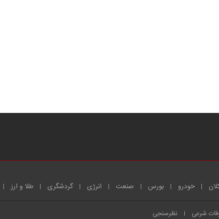
لان
خودرو
بورس
صنعت
انرژی
گردشگری
طلا و ارز
قات شرعی
نظرسنجی