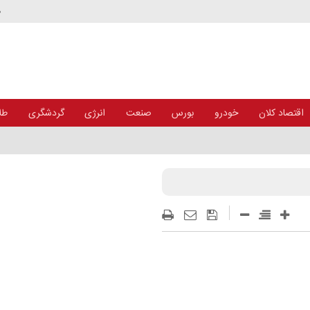
د
اقتصاد کلان
خودرو
بورس
صنعت
انرژی
گردشگری
طلا