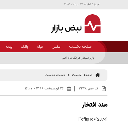
امروز : شنبه، ۱۷ مرداد، ۱۴۰۵
صفحه نخست
عکس
فیلم
بانک
بیمه
بازار سیمان در یک ماه اخیر
صفحه نخست
صفحه نخست
کد خبر:
۲۳۴۸
۲۶ ارديبهشت ۱۳۹۶ - ۱۶:۲۷
سند افتخار
[dflip id="2374"]