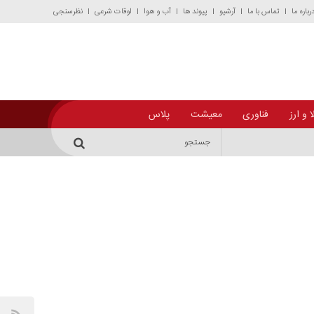
رباره ما
تماس با ما
آرشیو
پیوند ها
آب و هوا
اوقات شرعی
نظرسنجی
 و ارز
فناوری
معیشت
پلاس