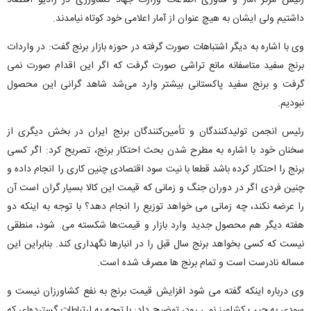
رئیس مرکز آمار و فناوری اطلاعات وزارت جهاد کشاورزی در رادیو اقتصاد
داشتیم ولی ایشان به هیچ عنوان از آمار اعلامی خود کوتاه نیامدند.
وی با اشاره به دیگر اشتباهات صورت گرفته در حوزه بازار برنج گفت: در واردات
برنج سفید متاسفانه مانع تراشی‌ صورت گرفت که اگر این اقدام صورت نمی
گرفت و برنج سفید پاکستانی بیشتر وارد می‌شد شاهد گرانی این محصول
نبودیم.
رئیس انجمن تولیدکنندگان و تأمین‌کنندگان برنج ایران در بخش دیگری از
سخنان خود با اشاره به مطرح شدن بحث احتکار برنج، تصریح کرد: اگر کسی
برنج را احتکار کرده باشد قطعا با نیت سود اقتصادی چنین کاری را انجام داده و
چنین فردی اگر در دوران جنگ و زمانی که قیمت این کالا بسیار گران است آن
را عرضه نکند، چه زمانی می خواهد توزیع را انجام دهد؟ با توجه به اینکه دو
هفته دیگر هم محصول جدید وارد بازار و قیمت‌ها شکسته می. شود، منطقی
نیست که کسی بخواهد برنج سال قبل را در انبارها نگهداری کند. بنابراین این
مساله نادرست است و تمام برنج ها مصرف شده است.
وی درباره اینکه گفته می شود افزایش قیمت برنج به نفع کشاورزان نیست و
سودی به جیب کشاورز نمی رود، توضیح‌ داد: با توجه به ارتباطات گسترده‌ای که