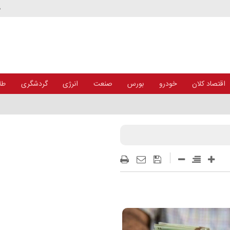
د
اقتصاد کلان
خودرو
بورس
صنعت
انرژی
گردشگری
طلا