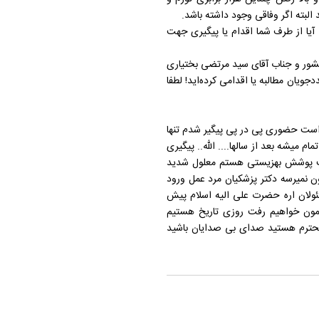
البته اگر وفاقی وجود داشته باشد.
: آیا از طرف شما اقدام یا پیگیری جهت
شور و جناب آقای سید مرتضی بختیاری
یان مطالبه یا اقدامی کرده‌اید! لطفا
۲۰ سال بیشتره حق پرستاری ندیدم چندین بار ۶ سال است حضوری پی در پی پیگیر شدم تنها
 من کی تمام میشه بعد از سالها.... الله.. پیگیری
تاری نمیدن.... ۲۰ سال ببشتره تحت پوشش بهزیستی هستم معلول شدید
 نمیرسه دکتر پزشکیان مرد عمل ورود
سئولان اره حضرت علی الیه اسلام پیش
ممون خواهیم رفت روزی تاریخ هستیم
 محترم هستید صدای بی صدایان باشید