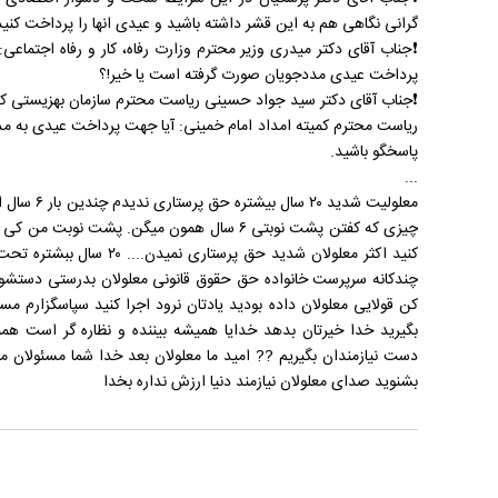
گرانی نگاهی هم به این قشر داشته باشید و عیدی انها را پرداخت کنید 
❗️جناب آقای دکتر میدری وزیر محترم وزارت رفاه، کار و رفاه اجتماعی
پرداخت عیدی مددجویان صورت گرفته است یا خیر!؟
❗️جناب آقای دکتر سید جواد حسینی ریاست محترم سازمان بهزیستی ک
ریاست محترم کمیته امداد امام خمینی: آیا جهت پرداخت عیدی به مددجو
پاسخگو باشید.
...
معلولیت شدید 
چیزی که کفتن پشت نوبتی ۶ سال همون میگن. پشت نوبت
کنید اکثر معلولان شدید حق پرس
چندکانه سرپرست خانواده حق حقوق قانونی معلولان بدرستی دستشون
کن قولایی معلولان داده بودید یادتان نرود اجرا کنید سپاسگزارم م
بگیرید خدا خیرتان بدهد خدایا همیشه بیننده و نظاره گر است ه
دست نیازمندان بگیریم ?? امید ما معلولان بعد خدا شما مسئولان
بشنوید صدای معلولان نیازمند دنیا ارزش نداره بخدا