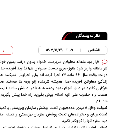
نظرات بینندگان
ناشناس
۱۱:۰۹ - ۱۴۰۳/۱۱/۲۹
|
۰
قرار بود ماهانه معلولان سرپرست خانواد بدون درآمد بدون خو
کار ماهانه واریز شود هنوز خبری نیست معلولان تنها نذارید آفریده خد
دولت وقت سال ۹۶ ماده ۲۷ اجرا کرده اند ولی اجرای
زندگی معلولان آفریده خدا همیشه شرمنده زنو بچه ها هستند صدا
هرکاری کفتید در عمل انجام بدید وعده همه بلدن عملش نباشه فاید
هست راه حضرت علی الیه اسلام پیش بگیرید راه خدا پیش بگیریم ق
خدایا ?
❗️دولت وفاق #عیدی مددجویان تحت پوشش سازمان بهزیستی و کمیته ا
❗️مددجویان و خانواده‌های تحت پوشش سازمان بهزیستی و کمیته امد
عید سفره آنها را کوچکتر نکنید.
❗️جناب آقای دکتر پزشکیان در این شرایط سخت و دشوار اقتصادی و 