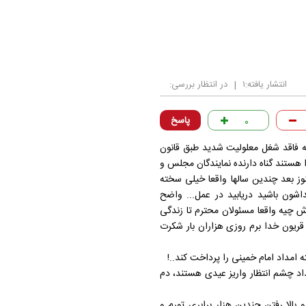
انتشار یافته:
۱
|
در انتظار بررسی:
پاسخ
۰
نه فاقد شغل معلولیت شدید طبق قانون
ا هستند گناه دارنده نمایندگان مجلس و
ش نمیکنند هنوز بعد چندین سالها واقعا خیلی سخته
شون باشید دریابید در عمل... واضح
ش چیه واقعا مسئولان محترم تا زندگی
ریون خدا برم روزی هزاران بار شکرت
مداد امام خمینی را پرداخت کند..!
اد چشم انتظار واریز عیدی هستند، دم
بالا رفتن چندین هزار برابری تورم و