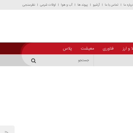
رباره ما
تماس با ما
آرشیو
پیوند ها
آب و هوا
اوقات شرعی
نظرسنجی
 و ارز
فناوری
معیشت
پلاس