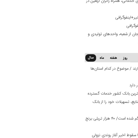
خدماتی، همراه زائران اربعین در
یر+اینفوگرافی
فوگرافی
ان از شعبه، واحدهای تولیدی و
سال
روز
هفته
ماه
ند / موضوع در کدام استان‌ها
‌ترین بانک کشور خدمات گسترده
ایع، تسهیلات خود را از بانک
یک میلیون تن برنج وارداتی در کشور گم شده است/ ۴۰ هزار تریلی برنج
سقوط اخیر آغاز روندی نزولی