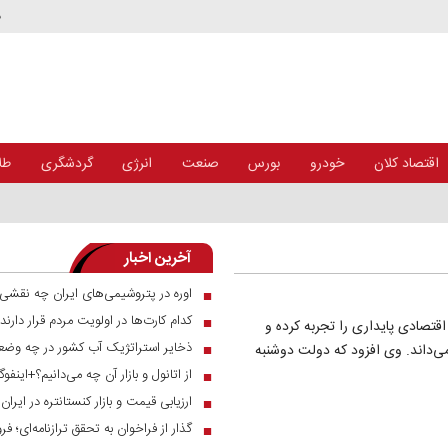
د
اقتصاد کلان
خودرو
بورس
صنعت
انرژی
گردشگری
طلا
آخرین اخبار
اوره در پتروشیمی‌های ایران چه نقشی 
■
کدام کارت‌ها در اولویت مردم قرار دارند
■
قتصادی پایداری را تجربه کرده و
ذخایر استراتژیک آب کشور در چه وضع
■
می‌داند. وی افزود که دولت دوشنبه
از اتانول و بازار آن چه می‌دانیم؟+اینفوگ
■
ارزیابی قیمت و بازار کنستانتره در ایرا
■
■