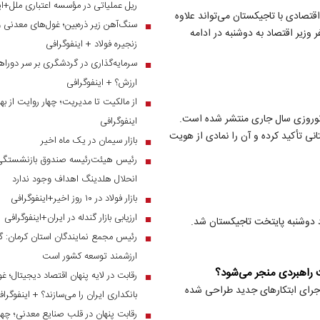
ریل عملیاتی در مؤسسه اعتباری ملل+ای
صادی با تاجیکستان می‌تواند علاوه
سنگ‌آهن زیر ذره‌بین؛ غول‌های معدنی 
■
وزیر اقتصاد به دوشنبه در ادامه
زنجیره فولاد + اینفوگرافی
سرمایه‌گذاری در گردشگری بر سر دوراهی
■
ارزش؟ + اینفوگرافی
از مالکیت تا مدیریت؛ چهار روایت از بهر
■
نوروزی سال جاری منتشر شده است.
اینفوگرافی
نی تأکید کرده و آن را نمادی از هویت
بازار سیمان در یک ماه اخیر
■
رئیس هیئت‌رئیسه صندوق بازنشستگی ص
■
انحلال هلدینگ اهداف وجود ندارد
بازار فولاد در ۱۰ روز اخیر+اینفوگرافی
■
ارزیابی بازار گندله در ایران+اینفوگرافی
■
رد دوشنبه پایتخت تاجیکستان شد.
رئیس مجمع نمایندگان استان کرمان: گر
■
ارزشمند توسعه کشور است
ت راهبردی منجر می‌شود؟
رقابت در لایه پنهان اقتصاد دیجیتال؛ غ
■
جرای ابتکارهای جدید طراحی شده
بانکداری ایران را می‌سازند؟ + اینفوگرا
رقابت پنهان در قلب صنایع معدنی؛ چهار
■