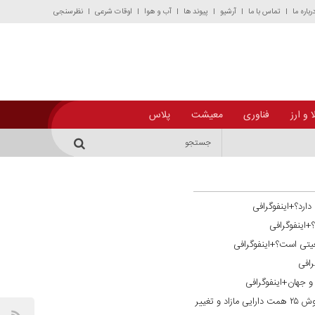
رباره ما
تماس با ما
آرشیو
پیوند ها
آب و هوا
اوقات شرعی
نظرسنجی
 و ارز
فناوری
معیشت
پلاس
دارد؟+اینفوگرافی
؟+اینفوگرافی
یتی است؟+اینفوگرافی
رافی
ن و جهان+اینفوگرافی
گذار از فراخوان به تحقق ترازنامه‌ای؛ فروش ۲۵ همت دارایی مازاد و تغییر