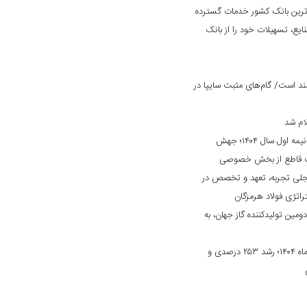
‌ترین بانک کشور خدمات گسترده
ایع، تسهیلات خود را از بانک
د است/ گام‌های مثبت سایپا در
ام شد
کارنامه درخشان «بانک ایران زمین» در نیمه اول سال ۱۴۰۴؛ جهش
ایت قاطع از بخش خصوصی
جلی تجربه، تعهد و تخصص در
راتژی فولاد هرمزگان
دومین تولیدکننده گاز جهان، به
جهش چشمگیر درآمد بانک دی در مهرماه ۱۴۰۴؛ رشد ۲۵۳ درصدی و