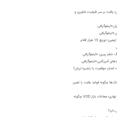
 رقابت بر سر ظرفیت، فناوری و
ان+اینفوگرافی
ن+اینفوگرافی
خدمت‌رسانی بانک گردشگری به زائران اربعین؛ توزیع 15 هزار اقلام
نگ خطر پیری +اینفوگرافی
ردهای آمریکایی+اینفوگرافی
؛ اعتبار، موقعیت یا زنجیره ارزش؟
ک‌ها چگونه قواعد رقابت را تغییر
از نبرد بر سر محتوا تا ورود سرمایه‌های نهادی؛ معادلات بازار VOD چگونه