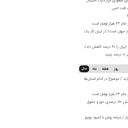
ی صعودی قرار دارد/ احتمال
ت افت انس
ان است
ران ۳ برابر استاندارد جهان است/ در ایران کار یک
تعرفه ۳۰ درصدی عراق صادرات میلگرد ایران را ۴۰ درصد کاهش داد/
سال
روز
هفته
ماه
ند / موضوع در کدام استان‌ها
ان است
بانک دی در مسیر بهبود وضعیت/ افزایش ۱۲۰ درصدی حق و حقوق
 / عرضه روغن با کمبود روبرو