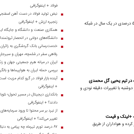
فولاد + اینفوگرافی
نبض تولید فولاد در دست آهن اسفنجی؛
■
زنجیره ارزش + اینفوگرافی
همتی از حجم تجارت ۳۸۰ میلیون دلاری ایران و تاجیکستان با رشد ۵۰ درصدی در یک سال در شبکه
همکاری صنعت و دانشگاه و جایگاه ایر
■
دانشگاه‌های دولتی در انحصار ثروتمندا
■
■
رفاهی سفر در شلمچه، مهران و سیرجان
ایران در میانه هرم جمعیتی جهان و ز
■
بررسی حمله ایران به هواپیماها و بالگ
■
آینده بازار فولاد در گرو کدام مزیت است
■
ه در تیم یحیی گل محمدی
+ اینفوگرافی
بل استقلال تاجیکستان امروز سه شنبه ۱۶ آبان در دوشنبه با تغییرات دقیقه نودی و
بانکداری دیجیتال در مسیر تحول؛ نئوبان
■
دادند؟ + اینفوگرافی
■
ه +لینک و قیمت
تغییر می‌کند؟ + اینفوگرافی
کرده و هواداران از طریق
۸۷ درصد تورم تیرماه چه پیامی به دنبال دارد؟
■