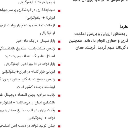
زنجیره فولاد + اینفوگرافی
سرمایه‌گذاری در گردشگری بر سر دوراهی
■
ارزش؟ + اینفوگرافی
از مالکیت تا مدیریت؛ چهار روایت از بهر
■
خرد!
اینفوگرافی
ور به‌منظور ارزیابی و بررسی امکانات
اری و حفاری انجام داده‌اند. همچنین
بازار سیمان در یک ماه اخیر
■
گرینلند سهم گردید. گرینلند همان
رئیس هیئت‌رئیسه صندوق بازنشستگی ص
■
انحلال هلدینگ اهداف وجود ندارد
بازار فولاد در ۱۰ روز اخیر+اینفوگرافی
■
ارزیابی بازار گندله در ایران+اینفوگرافی
■
رئیس مجمع نمایندگان استان کرمان: گر
■
ارزشمند توسعه کشور است
رقابت در لایه پنهان اقتصاد دیجیتال؛ غ
■
بانکداری ایران را می‌سازند؟ + اینفوگرا
رقابت پنهان در قلب صنایع معدنی؛ چهار
■
فولاد + اینفوگرافی
نبض تولید فولاد در دست آهن اسفنجی؛
■