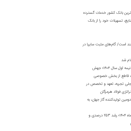
‌ترین بانک کشور خدمات گسترده
ایع، تسهیلات خود را از بانک
د است/ گام‌های مثبت سایپا در
ام شد
کارنامه درخشان «بانک ایران زمین» در نیمه اول سال ۱۴۰۴؛ جهش
ایت قاطع از بخش خصوصی
جلی تجربه، تعهد و تخصص در
راتژی فولاد هرمزگان
دومین تولیدکننده گاز جهان، به
جهش چشمگیر درآمد بانک دی در مهرماه ۱۴۰۴؛ رشد ۲۵۳ درصدی و