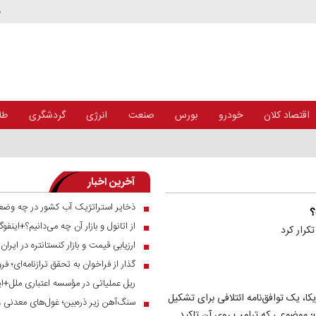
د
اقتصاد کلان
خودرو
بورس
صنعت
انرژی
گردشگری
طلا
آخرین اخبار
ذخایر استراتژیک آب کشور در چه وضع
■
؟
از اتانول و بازار آن چه می‌دانیم؟+اینفوگ
■
کرار کرد
ارزیابی قیمت و بازار کنستانتره در ایرا
■
■
ریل عملیاتی در مؤسسه اعتباری ملل+ای
ا، یک توافق‌نامه ائتلافی برای تشکیل
سنگ‌آهن زیر ذره‌بین؛ غول‌های معدنی 
■
ت؛ موضوعی که ترامپ روی آن تاکید