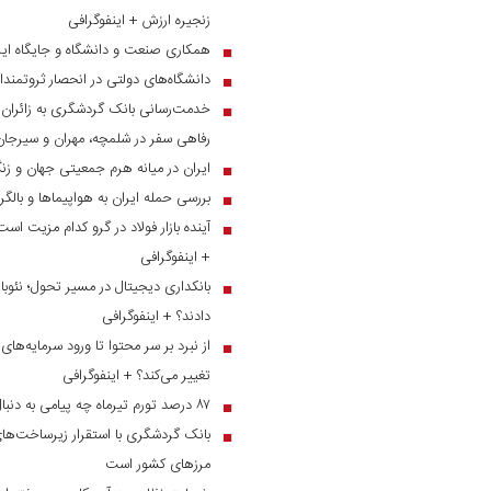
زنجیره ارزش + اینفوگرافی
همکاری صنعت و دانشگاه و جایگاه ایر
■
دانشگاه‌های دولتی در انحصار ثروتمندا
■
■
رفاهی سفر در شلمچه، مهران و سیرجان
ایران در میانه هرم جمعیتی جهان و ز
■
بررسی حمله ایران به هواپیماها و بالگ
■
آینده بازار فولاد در گرو کدام مزیت است
■
+ اینفوگرافی
بانکداری دیجیتال در مسیر تحول؛ نئوبان
■
دادند؟ + اینفوگرافی
■
تغییر می‌کند؟ + اینفوگرافی
۸۷ درصد تورم تیرماه چه پیامی به دنبال دارد؟
■
بانک گردشگری با استقرار زیرساخت‌های 
■
مرز‌های کشور است