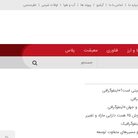
رباره ما
تماس با ما
آرشیو
پیوند ها
آب و هوا
اوقات شرعی
نظرسنجی
 و ارز
فناوری
معیشت
پلاس
یتی است؟+اینفوگرافی
رافی
ن و جهان+اینفوگرافی
گذار از فراخوان به تحقق ترازنامه‌ای؛ فروش ۲۵ همت دارایی مازاد و تغییر
نفوگرافیک
و مسیر‌های متفاوت توسعه