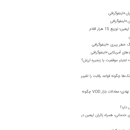
ان+اینفوگرافی
ن+اینفوگرافی
خدمت‌رسانی بانک گردشگری به زائران اربعین؛ توزیع 15 هزار اقلام
نگ خطر پیری +اینفوگرافی
ردهای آمریکایی+اینفوگرافی
؛ اعتبار، موقعیت یا زنجیره ارزش؟
ک‌ها چگونه قواعد رقابت را تغییر
از نبرد بر سر محتوا تا ورود سرمایه‌های نهادی؛ معادلات بازار VOD چگونه
خدماتی، همراه زائران اربعین در