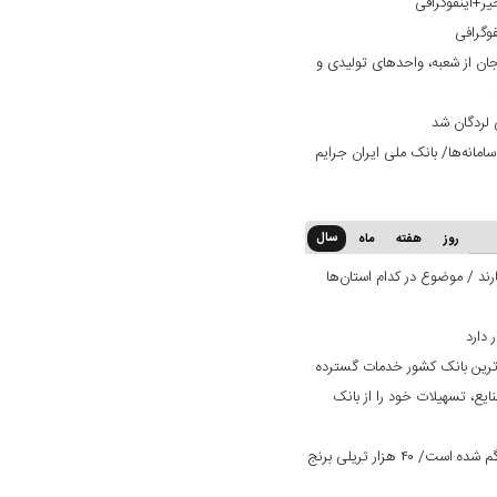
یر+اینفوگرافی
فوگرافی
ان از شعبه، واحدهای تولیدی و
 لردگان شد
امانه‌ها/ بانک ملی ایران جرایم
سال
روز
هفته
ماه
ند / موضوع در کدام استان‌ها
‌ترین بانک کشور خدمات گسترده
ایع، تسهیلات خود را از بانک
یک میلیون تن برنج وارداتی در کشور گم شده است/ ۴۰ هزار تریلی برنج