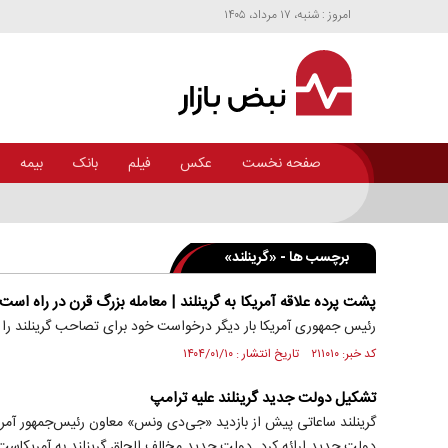
امروز : شنبه، ۱۷ مرداد، ۱۴۰۵
صفحه نخست
عکس
فیلم
بانک
بیمه
از مالکیت تا مدیریت؛ چهار روایت از بهره‌برداری هتل در ایران + اینفوگرافی
برچسب ها - «گرینلند»
پشت پرده علاقه آمریکا به گرینلند | معامله بزرگ قرن در راه است
رئیس جمهوری آمریکا بار دیگر درخواست خود برای تصاحب گرینلند را ت
کد خبر: ۲۱۱۰۱۰ تاریخ انتشار : ۱۴۰۴/۰۱/۱۰
تشکیل دولت جدید گرینلند علیه ترامپ
گرینلند ساعاتی پیش از بازدید «جی‌دی ونس» معاون رئیس‌جمهور آمریک
دولت جدید ارائه کرد. دولت جدید مخالف الحاق گرینلند به آمریکاس